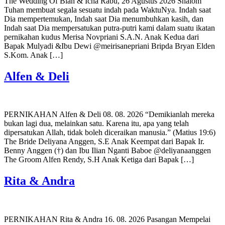
The Wedding Of Bian & Icha Rabu, 26 Agustus 2026 Shalom
Tuhan membuat segala sesuatu indah pada WaktuNya. Indah saat
Dia mempertemukan, Indah saat Dia menumbuhkan kasih, dan
Indah saat Dia mempersatukan putra-putri kami dalam suatu ikatan
pernikahan kudus Merisa Novpriani S.A.N. Anak Kedua dari
Bapak Mulyadi &Ibu Dewi @meirisanepriani Bripda Bryan Elden
S.Kom. Anak […]
Alfen & Deli
PERNIKAHAN Alfen & Deli 08. 08. 2026 “Demikianlah mereka
bukan lagi dua, melainkan satu. Karena itu, apa yang telah
dipersatukan Allah, tidak boleh diceraikan manusia.” (Matius 19:6)
The Bride Deliyana Anggen, S.E Anak Keempat dari Bapak Ir.
Benny Anggen (†) dan Ibu Ilian Nganti Baboe @deliyanaanggen
The Groom Alfen Rendy, S.H Anak Ketiga dari Bapak […]
Rita & Andra
PERNIKAHAN Rita & Andra 16. 08. 2026 Pasangan Mempelai