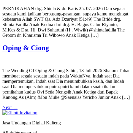
PERNIKAHAN drg. Shinta & dr. Karis 25. 07. 2026 Dan segala
sesuatu kami jadikan berpasang-pasangan, supaya kamu mengingat
kebesaran Allah SWT Qs. Adz Dzariyat [51:49] The Bride drg.
Shinta Fadilla Anak Kedua dari drg. H. Bagus Catur Riyanto,
M.Kes & Dra. Hj. Dwi Suhartini (Hj. Wiwik) @shintafadilla The
Groom dr. Kharisma Tri Wibowo Anak Ketiga […]
Oping & Ciong
The Wedding Of Oping & Ciong Sabtu, 18 Juli 2026 Shalom Tuhan
membuat segala sesuatu indah pada WaktuNya. Indah saat Dia
mempertemukan, Indah saat Dia menumbuhkan kasih, dan Indah
saat Dia mempersatukan putra-putri kami dalam suatu ikatan
pernikahan kudus Ovi Setia Nengsih Anak Ketiga dari Bapak
Kanong As (Alm) &Ibu Mulie @Saenaias Yericho Junior Anak […]
Next
→
Jasa Undangan Digital Kalteng
All rights reserved