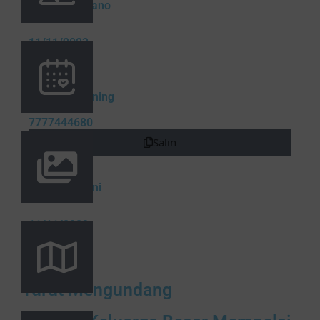
Frengki Abriano
Pernikahan
11/11/2023
Abi & Selvi
Nomor Rekening
7777444680
Salin
Atas Nama
Selvy Septiani
Pernikahan
11/11/2023
Turut Mengundang