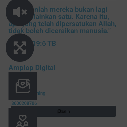
Demikianlah mereka bukan lagi
dua, melainkan satu. Karena itu,
apa yang telah dipersatukan Allah,
tidak boleh diceraikan manusia.”
Matius 19:6 TB
Amplop Digital
Abi & Selvi
Nomor Rekening
8600208706
Salin
Atas Nama