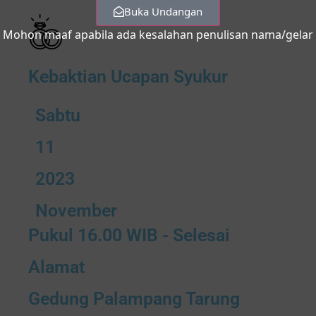
Buka Undangan
Mohon maaf apabila ada kesalahan penulisan nama/gelar
Kebaktian Ucapan Syukur
Sabtu
11
2023
November
Pukul 16.00 WIB - Selesai
Alamat
Gedung Palampang Tarung