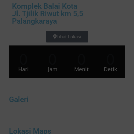
Komplek Balai Kota
Jl. Tjilik Riwut km 5,5
Palangkaraya
Lihat Lokasi
0
0
0
0
Hari
Jam
Menit
Detik
Galeri
Lokasi Maps