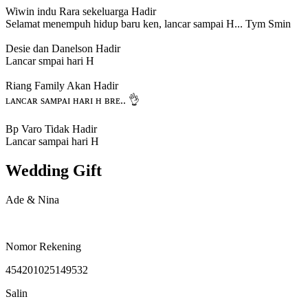
Wiwin indu Rara sekeluarga
Hadir
Selamat menempuh hidup baru ken, lancar sampai H... Tym Smin
Desie dan Danelson
Hadir
Lancar smpai hari H
Riang Family
Akan Hadir
ʟᴀɴᴄᴀʀ sᴀᴍᴘᴀɪ ʜᴀʀɪ ʜ ʙʀᴇ.. 👌
Bp Varo
Tidak Hadir
Lancar sampai hari H
Wedding Gift
Ade & Nina
Nomor Rekening
454201025149532
Salin