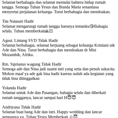
Selamat berbahagia dan selamat memulai bahtera hidup rumah
tangga. Semoga Tuhan Yesus dan Bunda Maria senantiasa
menyertai perjalanan keluarga. Turut berbahagia dan mendoakan.
Tita Natasari
Hadir
Selamat mengarungi rumah tangga barunya temanku😘Bahagia
selalu. Tuhan memberkati🙏🏻
Agust. Lintang SVD
Tidak Hadir
Selamat berbahagia, selamat berjuang sebagai keluarga Kristiani utk
Ade dan Nina. Turut berbahagia dan mendoakan dr Misi
Mozambik, Afrika.
Rm. Siprianus wagung
Tidak Hadir
Semoga ade dan Nina jadi suami istri yang setia dan penuh sukacita.
Mohon maaf ya ade gak bisa hadir karena sudah ada kegiatan yang
tidak bisa ditinggalkan
Yolanda
Hadir
Selamat untuk Ade dan Pasangan, bahagia selalu dan diberkati
rumah tangganya, lancar sampai hari H😇😇
Andriyana
Tidak Hadir
Selamat buat bang Ade dan istri. Happy wedding dan lancar
semuanya ya. Tuhan Yesus Memberkati ☺😇