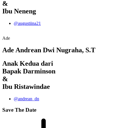
&
Ibu Neneng
@augustiina21
Ade
Ade Andrean Dwi Nugraha, S.T
Anak Kedua dari
Bapak Darminson
&
Ibu Ristawindae
@andrean_dn
Save The Date