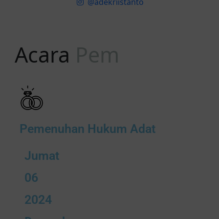
@adekriistanto
Acara
P
e
m
b
e
r
k
a
Pemenuhan Hukum Adat
Jumat
06
2024