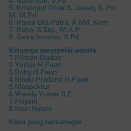
4. ⁠Garie Isik, S.Pd
dan vira. Semangat dan turut
5. ⁠Kristopel Gilok S. Janan, S. Pd,
berbahagia.sukses tarus kita
M. M.Pd
6. ⁠Rama Eka Putra, A.Md. Kom
7. ⁠Rano, S.Stp., M.A.P
Ranni Yesilia & Suami
Tidak Hadir
8. ⁠Getra Irwanto, S.Pd
Weyyy lah kawan akhirnya berlabu di
pilihan hati
,slamat ade & pasangan
Lancar sampai hari H
Tuhan Yesus
Keluarga mempelai wanita
:
Memberkati Maaf belum bisa datang
1.Filman Djudae
hhu Doa yg terbaik buat kalian berdua
2.Yurius H.Paun
3.Roby H.Paun
4.Rindu Pradana H.Paun
Rolland J. Taulu
Hadir
Selamat untuk kedua mempelai..
5.Maspektur
Semoga menjadi keluarga yang
6.Wendy Yulsar S.E
diberkati.
7.Priyani
8.Iwan Nyaru
Alex & Wulan
Hadir
Kami yang berbahagia
Kilau bahut le, wkwkwwk lancar
sampai hari H doa terbaik akan ketun