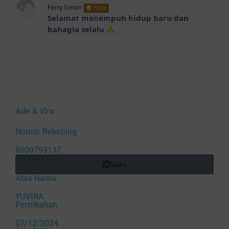
Ferry Simon
Hadir
Selamat menempuh hidup baru dan
bahagia selalu
GALIH PRADITA
Hadir
CONGRATS MAS KU, LANCAR SAMPAI
W
e
d
d
HARI H TUHAN MEMBERKATI
Ade & Vira
Novi Fauziya Anak Alm Wahyu n Meisy Indu koko
Hadir
Nomor Rekening
Selamat menempuh hidup Baru selalu
berbahagia dan sehat Sukses slalu
8600793137
Salin
Ronnie
Hadir
Atas Nama
Selamat menempuh hidup baru,
semoga cinta dan kebahagiaan selalu
YUVIRA
Pernikahan
menyertaimu selamanya.
07/12/2024