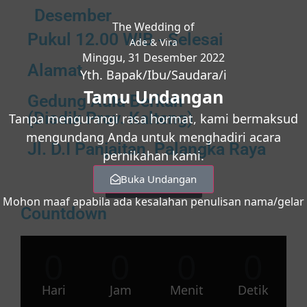
Desember
The Wedding of
Pukul 12.00 WIB - Selesai
Ade & Vira
Minggu, 31 Desember 2022
Alamat
Yth. Bapak/Ibu/Saudara/i
Tamu Undangan
Gedung Aula Berkah
(Disdik Prov. Kalteng)
Tanpa mengurangi rasa hormat, kami bermaksud
mengundang Anda untuk menghadiri acara
Jl. D.I Panjaitan, Palangka Raya
pernikahan kami.
Buka Undangan
Lihat Lokasi
Mohon maaf apabila ada kesalahan penulisan nama/gelar
Countdown
0
0
0
0
Hari
Jam
Menit
Detik