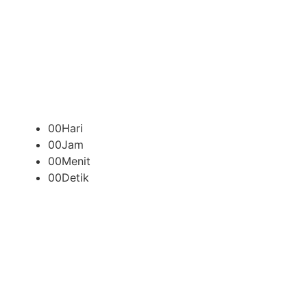
00
Hari
00
Jam
00
Menit
00
Detik