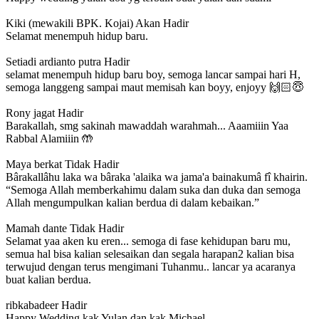
Kiki (mewakili BPK. Kojai)
Akan Hadir
Selamat menempuh hidup baru.
Setiadi ardianto putra
Hadir
selamat menempuh hidup baru boy, semoga lancar sampai hari H,
semoga langgeng sampai maut memisah kan boyy, enjoyy 🙌🏻😇
Rony jagat
Hadir
Barakallah, smg sakinah mawaddah warahmah... Aaamiiin Yaa
Rabbal Alamiiin 🤲
Maya berkat
Tidak Hadir
Bârakallâhu laka wa bâraka 'alaika wa jama'a bainakumâ fî khairin.
“Semoga Allah memberkahimu dalam suka dan duka dan semoga
Allah mengumpulkan kalian berdua di dalam kebaikan.”
Mamah dante
Tidak Hadir
Selamat yaa aken ku eren... semoga di fase kehidupan baru mu,
semua hal bisa kalian selesaikan dan segala harapan2 kalian bisa
terwujud dengan terus mengimani Tuhanmu.. lancar ya acaranya
buat kalian berdua.
ribkabadeer
Hadir
Happy Wedding kak Yulan dan kak Michael