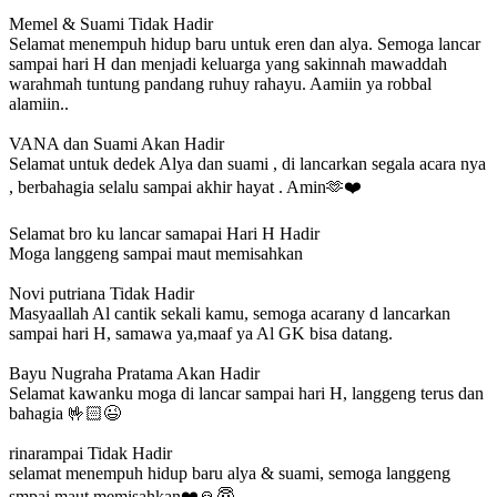
Memel & Suami
Tidak Hadir
Selamat menempuh hidup baru untuk eren dan alya. Semoga lancar
sampai hari H dan menjadi keluarga yang sakinnah mawaddah
warahmah tuntung pandang ruhuy rahayu. Aamiin ya robbal
alamiin..
VANA dan Suami
Akan Hadir
Selamat untuk dedek Alya dan suami , di lancarkan segala acara nya
, berbahagia selalu sampai akhir hayat . Amin🫶❤️
Selamat bro ku lancar samapai Hari H
Hadir
Moga langgeng sampai maut memisahkan
Novi putriana
Tidak Hadir
Masyaallah Al cantik sekali kamu, semoga acarany d lancarkan
sampai hari H, samawa ya,maaf ya Al GK bisa datang.
Bayu Nugraha Pratama
Akan Hadir
Selamat kawanku moga di lancar sampai hari H, langgeng terus dan
bahagia 🤟🏻😉
rinarampai
Tidak Hadir
selamat menempuh hidup baru alya & suami, semoga langgeng
smpai maut memisahkan❤️🙏😇