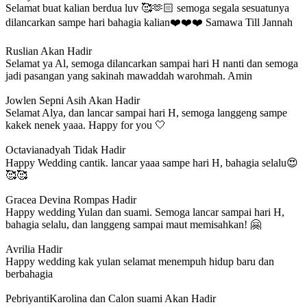
Selamat buat kalian berdua luv 🥰🫶🏻 semoga segala sesuatunya
dilancarkan sampe hari bahagia kalian❤️❤️❤️ Samawa Till Jannah
Ruslian
Akan Hadir
Selamat ya Al, semoga dilancarkan sampai hari H nanti dan semoga
jadi pasangan yang sakinah mawaddah warohmah. Amin
Jowlen Sepni Asih
Akan Hadir
Selamat Alya, dan lancar sampai hari H, semoga langgeng sampe
kakek nenek yaaa. Happy for you 🤍
Octavianadyah
Tidak Hadir
Happy Wedding cantik. lancar yaaa sampe hari H, bahagia selalu😍
🥰🥰
Gracea Devina Rompas
Hadir
Happy wedding Yulan dan suami. Semoga lancar sampai hari H,
bahagia selalu, dan langgeng sampai maut memisahkan! 🤗
Avrilia
Hadir
Happy wedding kak yulan selamat menempuh hidup baru dan
berbahagia
PebriyantiKarolina dan Calon suami
Akan Hadir