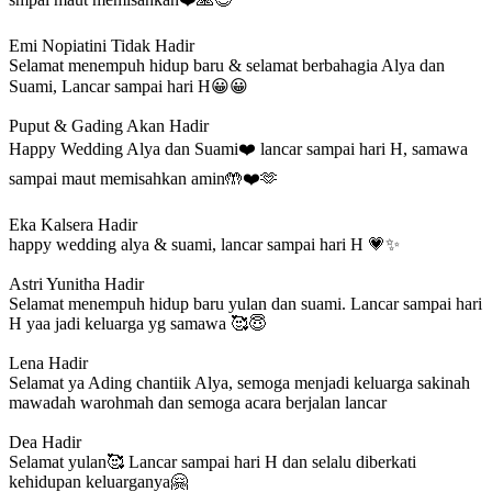
Emi Nopiatini
Tidak Hadir
Selamat menempuh hidup baru & selamat berbahagia Alya dan
Suami, Lancar sampai hari H😀😀
Puput & Gading
Akan Hadir
Happy Wedding Alya dan Suami❤️ lancar sampai hari H, samawa
sampai maut memisahkan amin🤲❤️🫶
Eka Kalsera
Hadir
happy wedding alya & suami, lancar sampai hari H 💗✨
Astri Yunitha
Hadir
Selamat menempuh hidup baru yulan dan suami. Lancar sampai hari
H yaa jadi keluarga yg samawa 🥰😇
Lena
Hadir
Selamat ya Ading chantiik Alya, semoga menjadi keluarga sakinah
mawadah warohmah dan semoga acara berjalan lancar
Dea
Hadir
Selamat yulan🥰 Lancar sampai hari H dan selalu diberkati
kehidupan keluarganya🤗