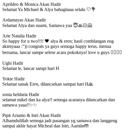
Aprildeo & Monica
Akan Hadir
Selamat Ya Michael & Alya bahagiiaaa selalu 🤍💐
Ardamayas
Akan Hadir
Selamat Alya dan suami, Samawa yaa 😇🙏🏻🤗
Arie Natalia
Hadir
So happy for u two!!!! 🖤 alya & eren; hasil comblangan eug
akirnyaaa :”)) congrats ya guys semoga happy terus, menua
bersama, lancar sampe selese acara pokoknya! love u guys 👰‍♀️🤵‍♂️
Ughi
Hadir
Selamat le, lancar sampi hari H
Yokie
Hadir
Selamat sanak Eren, dilancarkan sampai hari H🙏
sonia heldaria
Hadir
selamat mikel dan ka alya!! semoga acaranya dilancarkan dan
samawa yaaa!!✨✨
Pipit Arianto & Istri
Akan Hadir
Alhamdulillah semoga jadi pasangan yg samawa dan langgeng
sampai akhir hayat Micheal dan Istri, Aamiin🤲