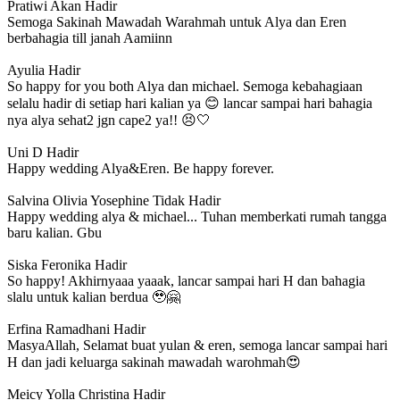
Pratiwi
Akan Hadir
Semoga Sakinah Mawadah Warahmah untuk Alya dan Eren
berbahagia till janah Aamiinn
Ayulia
Hadir
So happy for you both Alya dan michael. Semoga kebahagiaan
selalu hadir di setiap hari kalian ya 😊 lancar sampai hari bahagia
nya alya sehat2 jgn cape2 ya!! 😣🤍
Uni D
Hadir
Happy wedding Alya&Eren. Be happy forever.
Salvina Olivia Yosephine
Tidak Hadir
Happy wedding alya & michael... Tuhan memberkati rumah tangga
baru kalian. Gbu
Siska Feronika
Hadir
So happy! Akhirnyaaa yaaak, lancar sampai hari H dan bahagia
slalu untuk kalian berdua 🥹🤗
Erfina Ramadhani
Hadir
MasyaAllah, Selamat buat yulan & eren, semoga lancar sampai hari
H dan jadi keluarga sakinah mawadah warohmah😍
Meicy Yolla Christina
Hadir