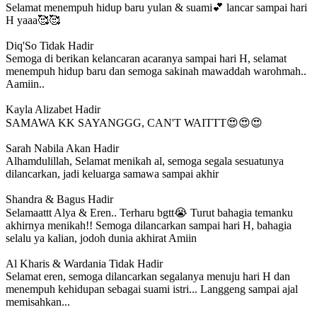
Selamat menempuh hidup baru yulan & suami💕 lancar sampai hari
H yaaa🥰🥰
Diq'So
Tidak Hadir
Semoga di berikan kelancaran acaranya sampai hari H, selamat
menempuh hidup baru dan semoga sakinah mawaddah warohmah..
Aamiin..
Kayla Alizabet
Hadir
SAMAWA KK SAYANGGG, CAN'T WAITTT😍😍😍
Sarah Nabila
Akan Hadir
Alhamdulillah, Selamat menikah al, semoga segala sesuatunya
dilancarkan, jadi keluarga samawa sampai akhir
Shandra & Bagus
Hadir
Selamaattt Alya & Eren.. Terharu bgtt😭 Turut bahagia temanku
akhirnya menikah!! Semoga dilancarkan sampai hari H, bahagia
selalu ya kalian, jodoh dunia akhirat Amiin
Al Kharis & Wardania
Tidak Hadir
Selamat eren, semoga dilancarkan segalanya menuju hari H dan
menempuh kehidupan sebagai suami istri... Langgeng sampai ajal
memisahkan...