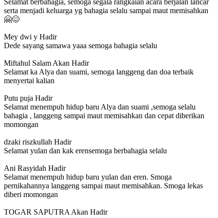
Selamat berbahagia, semoga segala rangkaian acara berjalan lancar
serta menjadi keluarga yg bahagia selalu sampai maut memisahkan
🤗😊
Mey dwi y
Hadir
Dede sayang samawa yaaa semoga bahagia selalu
Miftahul Salam
Akan Hadir
Selamat ka Alya dan suami, semoga langgeng dan doa terbaik
menyertai kalian
Putu puja
Hadir
Selamat menempuh hidup baru Alya dan suami ,semoga selalu
bahagia , langgeng sampai maut memisahkan dan cepat diberikan
momongan
dzaki riszkullah
Hadir
Selamat yulan dan kak erensemoga berbahagia selalu
Ani Rasyidah
Hadir
Selamat menempuh hidup baru yulan dan eren. Smoga
pernikahannya langgeng sampai maut memisahkan. Smoga lekas
diberi momongan
TOGAR SAPUTRA
Akan Hadir