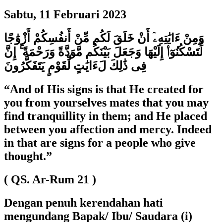
Sabtu, 11 Februari 2023
وَمِنْ ءَايَٰتِهِۦٓ أَنْ خَلَقَ لَكُم مِّنْ أَنفُسِكُمْ أَزْوَٰجًا
لِّتَسْكُنُوٓا۟ إِلَيْهَا وَجَعَلَ بَيْنَكُم مَّوَدَّةً وَرَحْمَةً ۚ إِنَّ
فِى ذَٰلِكَ لَءَايَٰتٍ لِّقَوْمٍ يَتَفَكَّرُونَ
“And of His signs is that He created for
you from yourselves mates that you may
find tranquillity in them; and He placed
between you affection and mercy. Indeed
in that are signs for a people who give
thought.”
( QS. Ar-Rum 21 )
Dengan penuh kerendahan hati
mengundang Bapak/ Ibu/ Saudara (i)