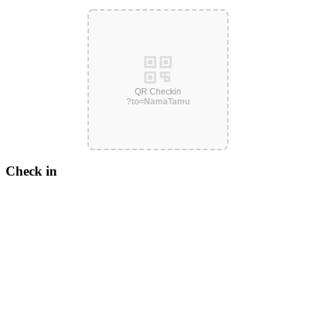
QR Checkin
?to=NamaTamu
Check in