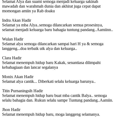
Selamat Alya dan suami semoga menjadi keluarga sakinah
mawadah dan warahmah dunia dan akhirat juga cepat dapat
momongan amiin ya Rab doaku
Indra
Akan Hadir
Selamat ya mba Alya..semoga dilancarkan semua prosesinya,
selamat menjadi keluarga baru bahagia tuntung pandang..Aamiinn..
Wulan
Hadir
Selamat alya semoga dilancarkan sampai hari H ya & semoga
langgeng...doa terbaik utk alya dan keluarga..
Clara
Hadir
Selamat menempuh hidup baru Kakak, senantiasa dilimpahi
kebahagiaan dan lancar segalanya
Monix
Akan Hadir
Selamat alya cantik... Diberkati selalu keluarga barunya..
Titin Purnaningsih
Hadir
Selamat menempuh hidup baru buat mba cantik Balya.. semoga
selalu bahagia dan. Rukun selalu sampe Tuntung pandang..Aamiin.
Jhon
Hadir
Selamat menempuh hidup baru, moga langgeng selamanya.