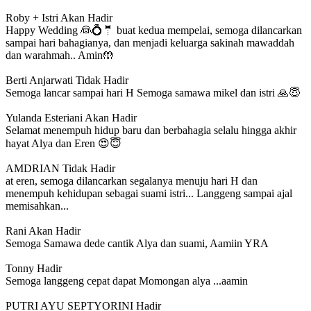
Roby + Istri
Akan Hadir
Happy Wedding 👰💍🤵 buat kedua mempelai, semoga dilancarkan
sampai hari bahagianya, dan menjadi keluarga sakinah mawaddah
dan warahmah.. Amin🤲
Berti Anjarwati
Tidak Hadir
Semoga lancar sampai hari H Semoga samawa mikel dan istri 🙏😇
Yulanda Esteriani
Akan Hadir
Selamat menempuh hidup baru dan berbahagia selalu hingga akhir
hayat Alya dan Eren 😍😇
AMDRIAN
Tidak Hadir
at eren, semoga dilancarkan segalanya menuju hari H dan
menempuh kehidupan sebagai suami istri... Langgeng sampai ajal
memisahkan...
Rani
Akan Hadir
Semoga Samawa dede cantik Alya dan suami, Aamiin YRA
Tonny
Hadir
Semoga langgeng cepat dapat Momongan alya ...aamin
PUTRI AYU SEPTYORINI
Hadir