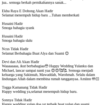
jua.. semoga berkah pernikahannya sanak...
Ekha Raya E Dohong
Akan Hadir
Selamat menempuh hidup baru ...Tuhan memberkati
Husaini
Hadir
Smoga bahagia syank
Husaini
Hadir
Smoga bahagia slalu
Ncus
Tidak Hadir
Selamat Berbahagia Buat Alya dan Suami 😊
Devi dan Ali
Akan Hadir
Waaaaaaaa, ikut berbahagiaa🥹 Happy Wedding Yulanku dan
Michael, lancar sampai nanti yaa 😍😍🥰🥰. Semoga menjadi
keluarga yang Sakinnah, Mawaddah, Warohmah. Selalu dalam
lindungan Allah dalam membina rumah tangganyaa. Amiinn 🤲🏻
Togga Kamanang
Tidak Hadir
Happy wedding ya,selamat menempuh hidup baru.
Sonnya
Tidak Hadir
Happy wedding yulan doa yg terbaik buat yulan dan suami