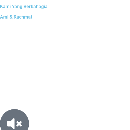
Semoga acara besok lancar, menjadi
Kami Yang Berbahagia
keluarga samawa.. Happy terus ya Amii
Ami & Rachmat
Oom Prast Tante Iva Anta Andra
Hadir
Happiest Wedding yaaak, mBak Amoy
dan Oom Bernard sayaaang
Pute
Tidak Hadir
Ka ami & Make selamat ya, maaf belum
bisa datang
Mr and Mrs Schatje et Tal
Hadir
Congrats to Amy and Amat, Wishing
you two a very happy and blessed
married life. lifetime of happiness
together and a love that grows
stronger with each passing day.May