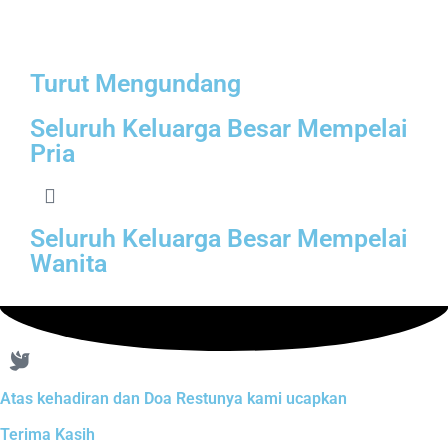
SAMAWA yaa, semoga berlimpah
berkah, berlimpah rezeki dan
keberuntungan.
Turut Mengundang
Apriyana
Seluruh Keluarga Besar Mempelai
Hadir
Selamat berbahagia Ami &
Pria
Rahmat,semoga langgeng selamanya
Seluruh Keluarga Besar Mempelai
Bayu pardede
Tidak Hadir
Wanita
Imakkk, selamat ya make dan ami
, semoga lancar sampai hri H nya,
menjadi keluarga yg sakinah
mawaddah warramah... aaaminnnnnn
Atas kehadiran dan Doa Restunya kami ucapkan
Sekar
Tidak Hadir
Miiii, alhamdulillah, selamaat yaaa..
Terima Kasih