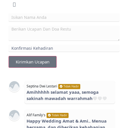
Kirimkan Ucapan
Septina Dwi Lestari
Tidak Hadir
Amihhhhh selamat yaaa, semoga
sakinah mawadah warrahmah
Alif Family's
Tidak Hadir
Happy Wedding Amat & Ami.. Menua
bersama..dan diberikan kebahagian