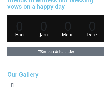
friends to witness our blessing
vows on a happy day.
0
0
0
0
Hari
Jam
Menit
Detik
Simpan di Kalender
Our Gallery