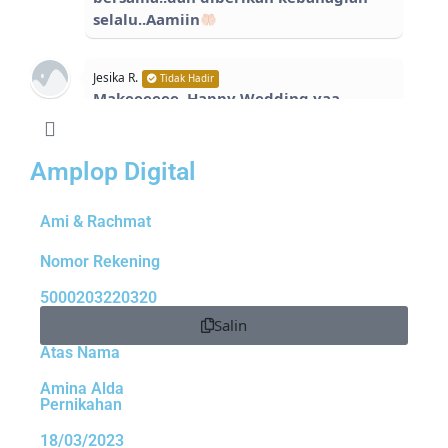
selalu..Aamiin
Jesika R.
Tidak Hadir
Makeeeeee, Happy Wedding yaa,
bahagia selalu sama istri
Mohon
maaf sblmnya gak bs hadir
Amplop Digital
Siska
Hadir
Selamat menempuh hidup baru ka ami
Ami & Rachmat
& ka rachmat, berbahagia selalu
Nomor Rekening
5000203220320
Yuri dan Pasangan
Hadir
Selamat Berbahagia untuk Ami dan
Salin
Rachmat semoga selalu bahagia dan
Atas Nama
seterusnya sampai maut memisahkan
gbu
Amina Alda
Pernikahan
18/03/2023
Yoga Hutama
Hadir