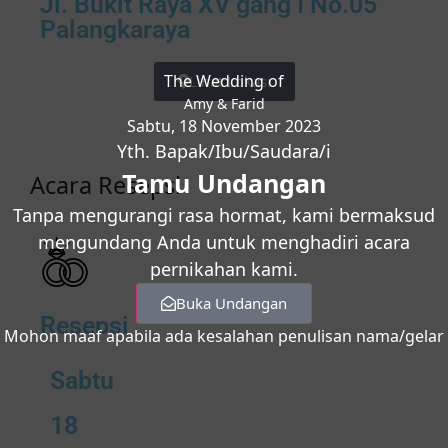
Jl. Bukit Raya XV gang I No.05
Palangkaraya
The Wedding of
Lihat Lokasi
Amy & Farid
Sabtu, 18 November 2023
Yth. Bapak/Ibu/Saudara/i
Tamu Undangan
Acara
R
e
s
e
p
s
i
Tanpa mengurangi rasa hormat, kami bermaksud
mengundang Anda untuk menghadiri acara
pernikahan kami.
Buka Undangan
Resepsi
Mohon maaf apabila ada kesalahan penulisan nama/gelar
Sabtu
18