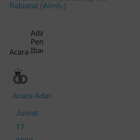
Rabiatul (Almh.)
Adat
Pemberkatan Nikah
Ibadah Syukur
Acara
Acara Adat
Jumat
17