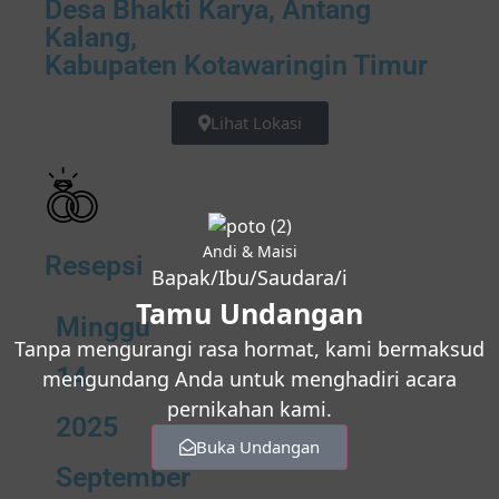
Desa Bhakti Karya, Antang
Kalang,
Kabupaten Kotawaringin Timur
Lihat Lokasi
Andi & Maisi
Resepsi
Bapak/Ibu/Saudara/i
Tamu Undangan
Minggu
Tanpa mengurangi rasa hormat, kami bermaksud
14
mengundang Anda untuk menghadiri acara
pernikahan kami.
2025
Buka Undangan
September