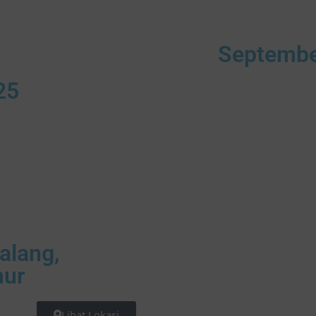
Septemb
25
alang,
mur
Lihat Lokasi