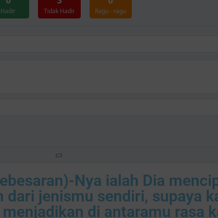
0
3
0
Hadir
Tidak Hadir
Ragu - ragu
kebesaran)-Nya ialah Dia menci
dari jenismu sendiri, supaya 
 menjadikan di antaramu rasa k