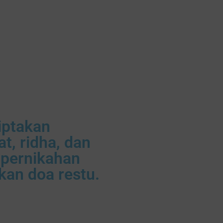
iptakan
, ridha, dan
 pernikahan
an doa restu.