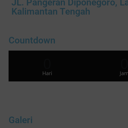
JL. Pangeran Diponegoro, La
Kalimantan Tengah
Countdown
0
Hari
Ja
Galeri