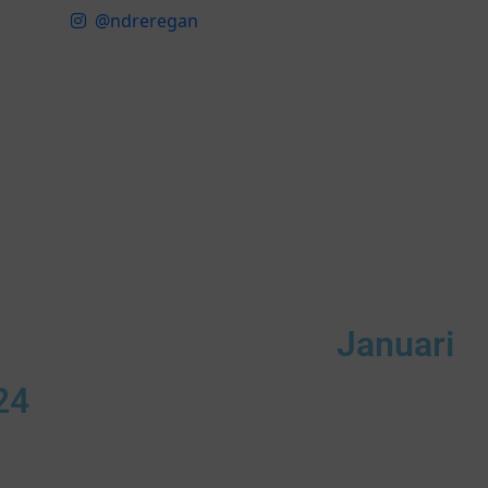
@ndreregan
Januari
24