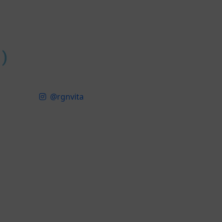
✝)
@rgnvita