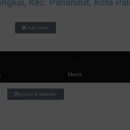
ngkai, Kec. Pahandut, Kota Pa
Lihat Lokasi
0
0
m
Menit
Simpan di Kalender