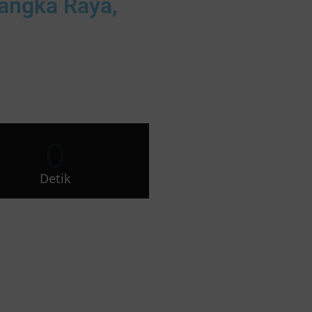
langka Raya,
0
Detik