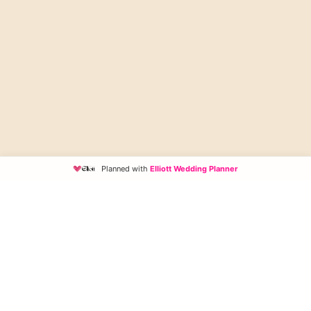
PERNIKAHAN
Angga & Reni
05. 07. 2025
Planned with
Elliott Wedding Planner