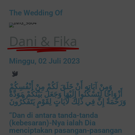
The Wedding Of
Dani & Fika
Minggu, 02 Juli 2023
وَمِنْ آيَاتِهِ أَنْ خَلَقَ لَكُمْ مِنْ أَنْفُسِكُمْ
أَزْوَاجًا لِتَسْكُنُوا إِلَيْهَا وَجَعَلَ بَيْنَكُمْ مَوَدَّةً
وَرَحْمَةً إِنَّ فِي ذَلِكَ لَآيَاتٍ لِقَوْمٍ يَتَفَكَّرُونَ
“Dan di antara tanda-tanda
(kebesaran)-Nya ialah Dia
menciptakan pasangan-pasangan