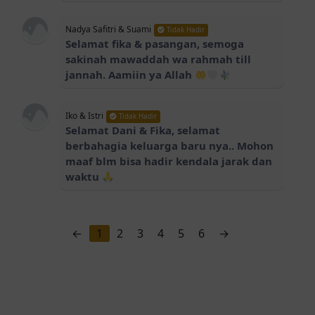
Nadya Safitri & Suami
Tidak Hadir
Selamat fika & pasangan, semoga
sakinah mawaddah wa rahmah till
jannah. Aamiin ya Allah
Iko & Istri
Tidak Hadir
Selamat Dani & Fika, selamat
berbahagia keluarga baru nya.. Mohon
maaf blm bisa hadir kendala jarak dan
waktu
←
1
2
3
4
5
6
→