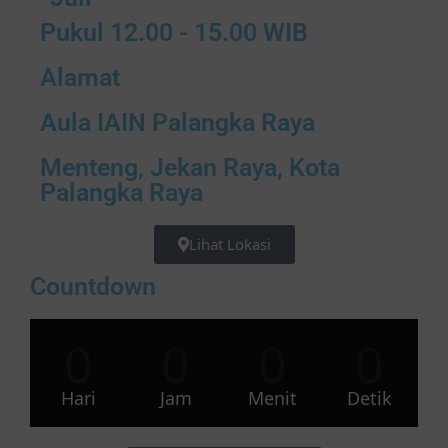
Pukul 12.00 - 15.00 WIB
Alamat
Aula IAIN Palangka Raya
Menteng, Jekan Raya, Kota
Palangka Raya
Lihat Lokasi
Countdown
0
0
0
0
Hari
Jam
Menit
Detik