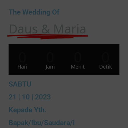
The Wedding Of
Daus & Maria
0
0
0
0
Hari
Jam
Menit
Detik
SABTU
21 | 10 | 2023
Kepada Yth.
Bapak/Ibu/Saudara/i