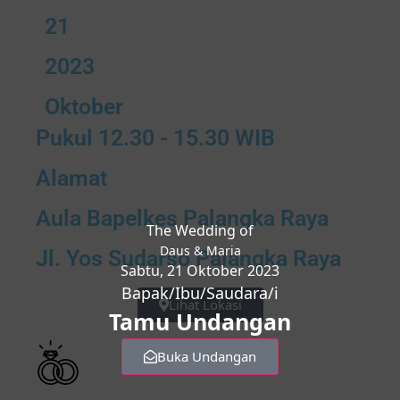
21
2023
Oktober
Pukul 12.30 - 15.30 WIB
Alamat
Aula Bapelkes Palangka Raya
The Wedding of
Daus & Maria
Jl. Yos Sudarso Palangka Raya
Sabtu, 21 Oktober 2023
Bapak/Ibu/Saudara/i
Lihat Lokasi
Tamu Undangan
Buka Undangan