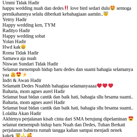
Ummi
Tidak Hadir
happu wedding nuah dan dedes
love bird sedari dulu
semoga
pernikahannya selalu diberkati kebahagiaan aamiin..
Yetrry
Hadir
Happy wedding ken, TYM
Radityo
Hadir
Happy wedding sobat
Yolan
Hadir
Hwd kak
Roma
Tidak Hadir
Samawa aja nuah
Niswan Sundari
Tidak Hadir
Selamat menempuh hidup baru dedes dan suami bahagia selamanya
yaa
Indri & Awan
Hadir
Selamattt Dedes Nuahhh bahagiaa selamanyaaaa
Baltaria, mom agnes aurel
Hadir
Selamat buat bidan cantik dan baik hati, bahagia sllu brsama suami..
Baltaria, mom agnes aurel
Hadir
Selamat buat bidan cantik dan baik hati, bahagia sllu brsama suami..
Lolalita
Akan Hadir
Akhirnya perjalanan kisah cinta dari SMA berujung dipelaminan
selamat menempuh hidup baru Nuah dan Dedes, Tuhan Berkati
perjalanan bahtera rumah tangga kalian sampai menjadi nenek
kakek