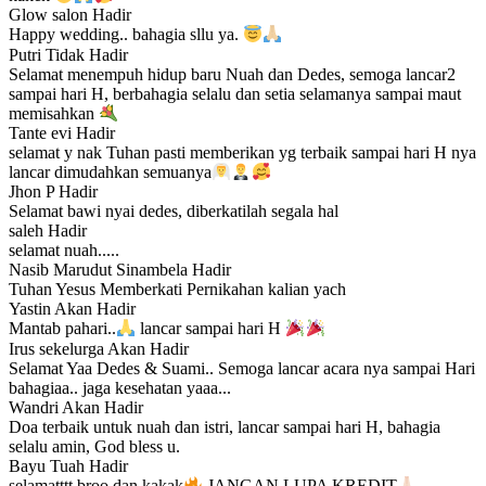
Glow salon
Hadir
Happy wedding.. bahagia sllu ya.
Putri
Tidak Hadir
Selamat menempuh hidup baru Nuah dan Dedes, semoga lancar2
sampai hari H, berbahagia selalu dan setia selamanya sampai maut
memisahkan
Tante evi
Hadir
selamat y nak Tuhan pasti memberikan yg terbaik sampai hari H nya
lancar dimudahkan semuanya
Jhon P
Hadir
Selamat bawi nyai dedes, diberkatilah segala hal
saleh
Hadir
selamat nuah.....
Nasib Marudut Sinambela
Hadir
Tuhan Yesus Memberkati Pernikahan kalian yach
Yastin
Akan Hadir
Mantab pahari..
lancar sampai hari H
Irus sekelurga
Akan Hadir
Selamat Yaa Dedes & Suami.. Semoga lancar acara nya sampai Hari
bahagiaa.. jaga kesehatan yaaa...
Wandri
Akan Hadir
Doa terbaik untuk nuah dan istri, lancar sampai hari H, bahagia
selalu amin, God bless u.
Bayu Tuah
Hadir
selamatttt broo dan kakak
JANGAN LUPA KREDIT