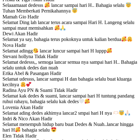
Selaaamaaat dedesss
lancar sampai hari H.. Bahagia selalu
Tuhan Memberkati Pernikahannya
Mamah Gio
Hadir
Selamat Ding lah lancar terus acara sampai Hari H. Langeng selalu
sampai maut memisahkan
Dewi
Akan Hadir
Selamat ya say, bahagia terus pokoknya untuk kalian berdua
Nova
Hadir
Selamat adingg
lancar luncur sampai hari H luppp
Stevani hollyna
Tidak Hadir
Selamat dedesss,, semoga lancar semua nya sampai hari H.. Bahagia
selalu untuk dedes dan nuah
Erika Abel & Pasangan
Hadir
Selamat udessss, lancar sampai H dan bahagia selalu buat kluarga
kecilnya
Radina Ayu PN & Suami
Tidak Hadir
Selamat kak dedes & suami, lancar sampai hari H tuntung pandang
ruhui rahayu, bahagia selalu kak dedes
Lovenia
Akan Hadir
Selamat ading dedes akhirnya lancar2 smpai hari H nya
Indri & Nico
Akan Hadir
Selamat menempuh hidup baru buat Dedes & Nuah..lancar hingga
hari H
bahagia selalu
Elen
Tidak Hadir