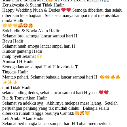
Zerizkyeska & Suami
Tidak Hadir
Happy Wedding Nuah & Dedes
Semoga diberkati dan selalu
diberikan kebahagiaan. Setia selamanya sampai maut memisahkan
dinda
Hadir
Solehudin & Novia
Akan Hadir
Selamat bro, semoga lancar sampai hari H
Bayu
Hadir
Selamat nuah smoga lancar smpai hari H
Kuncar ganteng
Hadir
mntp nyett selamat
Annisa TH
Hadir
Semoga lancar sampai Hari H lovebrids ❣
Tingkas
Hadir
Mantap pahari. Selamat bahagia lancar sampai hari H.
umi
Tidak Hadir
selamat ading dedes, sehat lancar sampai hari H yaaaa
Ria & Tomy
Akan Hadir
Selamat ya adekku syg.. Akhirnya melepas masa lajang.. Setelah
perjuangan panjang yang tak mudah dilalui.. Bahagia selalu
diberkati rumah tangga barunya Cantikk
Leli Ambit
Akan Hadir
Selamat berbahagia lancar sampai hari H Tuhan memberkati