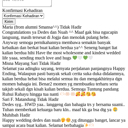
Konfirmasi Kehadiran
Kirim
Maria (from alumni Smansa^^)
Tidak Hadir
Congratulations ya Dedes dan Nuah ^^ Maaf gak bisa ngucapin
langsung, masih tersesat di Jogja dan menolak pulang hehe.
Anyway semoga pernikahannya membawa semakin banyak
kebaikan dan berkat buat kalian berdua ya^^ Seneng banget liat
kalian berdua hihi Have the most wholesome and kindest wedded
life yaaa, sending much love and hugs
Misna Mayang Sari
Tidak Hadir
Selamat yaa adingku sayang, ternyata perjalanan panjangnya Happy
Ending, Walaupun pasti banyak sekali cerita suka duka didalamnya,
kalian berdua hebat bisa melalui semua itu dan mengakhirinya dgn
momen bahagia ini. Benar2 momen yg membuatku terharu serta
takjub sekali dgn kisah kalian berdua. Semoga Tuntung pandang
Ruhui Rahayu hingga tua nanti
Sari F. Matandung
Tidak Hadir
Dedes syg.. HWD yaa.. langgeng dan bahagia trs y bersama suami..
Tuhan memberkati keluarga baru kln.. maaf kk ga bsa dtg ya
Muhibah
Hadir
Happy wedding dedes dan nuah
,yg ditunggu banget, lancar ya
sampai acara buat kalian. Selamat berbahagia