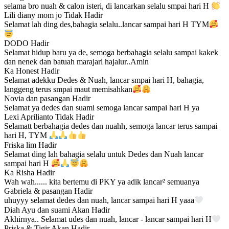
selama bro nuah & calon isteri, di lancarkan selalu smpai hari H
Lili diany mom jo
Tidak Hadir
Selamat lah ding des,bahagia selalu..lancar sampai hari H TYM
DODO
Hadir
Selamat hidup baru ya de, semoga berbahagia selalu sampai kakek
dan nenek dan batuah marajari hajalur..Amin
Ka Honest
Hadir
Selamat adekku Dedes & Nuah, lancar smpai hari H, bahagia,
langgeng terus smpai maut memisahkan
Novia dan pasangan
Hadir
Selamat ya dedes dan suami semoga lancar sampai hari H ya
Lexi Aprilianto
Tidak Hadir
Selamatt berbahagia dedes dan nuahh, semoga lancar terus sampai
hari H, TYM
Friska lim
Hadir
Selamat ding lah bahagia selalu untuk Dedes dan Nuah lancar
sampai hari H
Ka Risha
Hadir
Wah wah...... kita bertemu di PKY ya adik lancar² semuanya
Gabriela & pasangan
Hadir
uhuyyy selamat dedes dan nuah, lancar sampai hari H yaaa
Diah Ayu dan suami
Akan Hadir
Akhirnya.. Selamat udes dan nuah, lancar - lancar sampai hari H
Priska & Tigir
Akan Hadir