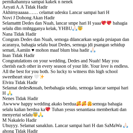
pernikahannya sampai kakek n nenek
Aeyati A.A
Tidak Hadir
Akhirnyaaaaa…… celamat udesku Lancar sampai hari H
Novi J Dohong
Akan Hadir
Selamatttt Dedes dan Nuah, lancar smpe hari H yaaa
bahagia
selalu dlm rmhtgganya kelak, YHBU
Nana
Tidak Hadir
Congrats Dedes dan Nuah, semoga dilancarkan segala prsiapan dan
acaranya, bahagia selalu buat Dedes, semoga jdi psangan sehidup
semati, Aamiin
♥️
mohon maaf blum bisa hadir
Inan
Tidak Hadir
Congratulations on your wedding, Dedes and Nuah! May you
cherish each other in every season of your life. Your love is endless.
All the best for you both. So lucky to witness this high school
sweetheart story
Elvira
Tidak Hadir
Selamat dedes&nuah, berbahagia selalu, semoga lancar sampai hari
H
Nenes
Tidak Hadir
Awwww happy wedding akaks berdua
semoga bahagia
selalu kalian berdua ka
Tuhan yesus senantiasa memberkati dan
menyertai selalu
M Nakalelo
Hadir
Uhuyyy. Selamat sanaklun. Lancar sampai hari H dan SaMaWa
ahong
Tidak Hadir