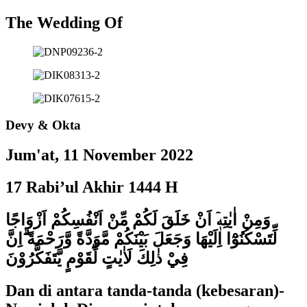
The Wedding Of
Devy & Okta
Jum'at, 11 November 2022
17 Rabi’ul Akhir 1444 H
وَمِنْ اٰيٰتِهٖٓ اَنْ خَلَقَ لَكُمْ مِّنْ اَنْفُسِكُمْ اَزْوَاجًا
لِّتَسْكُنُوْٓا اِلَيْهَا وَجَعَلَ بَيْنَكُمْ مَّوَدَّةً وَّرَحْمَةً ۗاِنَّ
فِيْ ذٰلِكَ لَاٰيٰتٍ لِّقَوْمٍ يَّتَفَكَّرُوْنَ
Dan di antara tanda-tanda (kebesaran)-