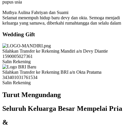
pupus usia
Muthya Aulina Fahriyan dan Suami
Selamat menempuh hidup baru devy dan okta. Semoga menjadi
keluarga yang samawa, diberkahi rumahtangga dan selalu dalam
lindungan Allah SWT. Aamiin. Mohon maaf aku sekeluarga tidak
bisa berhadir dalam acara bahagia kalian, tapi doa aku sekeluarga
Wedding Gift
selalu menyertai kalian. Terimakasih atas undangannya dev. Sekali
lagi selamat atas hari bahagianya
♥️
Silahkan Transfer ke Rekening Mandiri a/n Devy Diantie
Acil Puspus sekeluarga
1590005027361
Selamat dan berbahagia selalu buat Devy dan Okta. Semoga
Salin Rekening
menjadi keluarga yang sakinah mawadah warahmah
.barakallahu Amin, Amin ya rabbal alamin.
Silahkan Transfer ke Rekening BRI a/n Okta Pratama
343401031761534
Fenny sekeluarga
Salin Rekening
Selamat menempuh hidup baru devy dan okta menjadi keluarga
sakinah mawaddah waromah dan slalu dalam lindungan Allah SWT
Turut Mengundang
Seluruh Keluarga Besar Mempelai Pria
Roni Saputra
Selamat menempuh hidup baru
&
Daniel Joseph Gaman (Engek)
Selamat menempuh hidup baru ma bradah