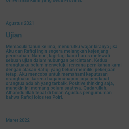
Universitas kami yang beda Provinsi.
Agustus 2021
Ujian
Memasuki tahun kelima, menurutku wajar kiranya jika
Aku dan Rafiqi ingin segera melangkah kejenjang
pernikahan. Namun, lagi-lagi kami harus melewati
sebuah ujian dalam hubungan percintaan. Kedua
orangtuaku belum menyetujui rencana pernikahan kami
dengan alasan Rafiqi yang belum memiliki pekerjaan
tetap. Aku mencoba untuk memahami keputusan
orangtuaku, karena bagaimanapun juga pendapat
orangtua adalah yang terbaik. Positive thinking saja,
mungkin ini memang belum saatnya. Qadarullah,
Alhamdulillah tepat di bulan Agustus pengumuman
bahwa Rafiqi lolos tes Polri.
Maret 2022