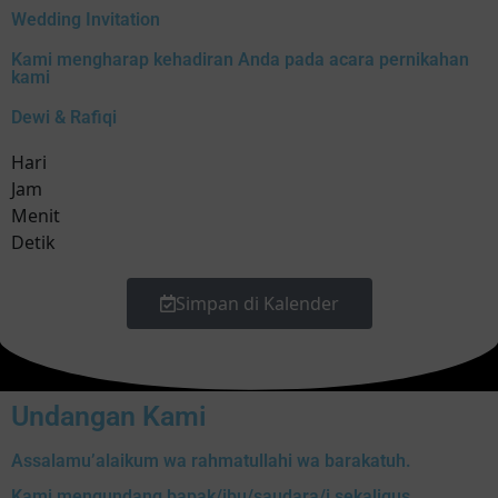
Wedding Invitation
Kami mengharap kehadiran Anda pada acara pernikahan
kami
Dewi & Rafiqi
Hari
Jam
Menit
Detik
Simpan di Kalender
Undangan Kami
Assalamu’alaikum wa rahmatullahi wa barakatuh.
Kami mengundang bapak/ibu/saudara/i sekaligus