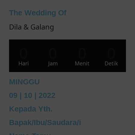
The Wedding Of
Dila & Galang
0
0
0
0
Hari
Jam
Menit
Detik
MINGGU
09 | 10 | 2022
Kepada Yth.
Bapak/Ibu/Saudara/i