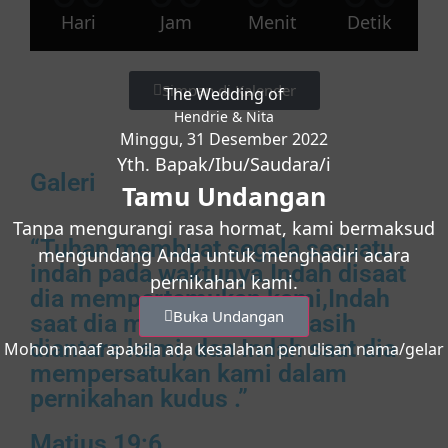
Hari
Jam
Menit
Detik
Simpan di Kalender
The Wedding of
Hendrie & Nita
Minggu, 31 Desember 2022
Yth. Bapak/Ibu/Saudara/i
Galeri
Tamu Undangan
Tanpa mengurangi rasa hormat, kami bermaksud
“Tuhan membuat segala sesuatu
mengundang Anda untuk menghadiri acara
indah pada waktunya.Indah disaat
pernikahan kami.
dia mempertemukan kami,Indah
Buka Undangan
saat dia menumbuhkah kasih
diantara kami, dan Indah saat dia
Mohon maaf apabila ada kesalahan penulisan nama/gelar
mempersatukan kami dalam
pernikahan kudus .”
Matius 19:6