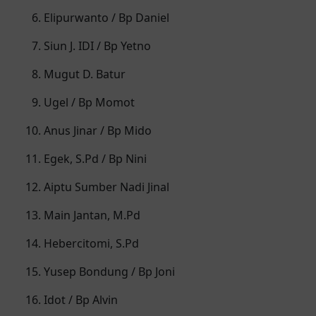
Semoga lancar sampai hari H,, Tuhan
Elipurwanto / Bp Daniel
Yesus memberkati 😇
Siun J. IDI / Bp Yetno
Indu Obet
Akan Hadir
Mugut D. Batur
Demikian Mereka Bukan Lagi Dua,
Melainkan Satu. Karena Itu Apa Yang
Ugel / Bp Momot
Telah Dipersatukan Allah Tidak Boleh
Di Ceraikan Manusia..😇💞 Tuhan Yesus
Anus Jinar / Bp Mido
Memberkati😇🙏🏻 Semoga Lancar
Egek, S.Pd / Bp Nini
Sampai Hari H
Aiptu Sumber Nadi Jinal
LADIN L. MAHIN
Akan Hadir
Selamat kan ketun due kak, langgeng
Main Jantan, M.Pd
lancar batuah marazaki selalu ketun
Hebercitomi, S.Pd
due👍🙏 🤗🥰
Yusep Bondung / Bp Joni
LADIN L. MAHIN
Akan Hadir
Idot / Bp Alvin
Selamat kan ketun due kak, langgeng