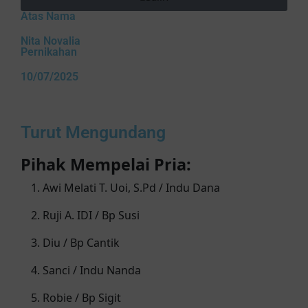
Atas Nama
Apriyana
Akan Hadir
Nita Novalia
Tuhan Yesusu Memberkati Rumah
Pernikahan
Tangga sampai Maut yang Memisahkan
10/07/2025
❤️🥰
Apriyana
Akan Hadir
Turut Mengundang
Tuhan Yesus Memberkati Rumah
Tangga Sampai Maut yang
Pihak Mempelai Pria:
Memisahkan❤️❤️
Awi Melati T. Uoi, S.Pd / Indu Dana
lihan, S.Pi
Akan Hadir
Ruji A. IDI / Bp Susi
Tuhan Yesus Memberkati pernikahan
dan rumah tangga serta keturunan
Diu / Bp Cantik
kedua mempelai dengan kebahagiaan,
sukaciata dan Damai sejahtera
Sanci / Indu Nanda
Robie / Bp Sigit
Linda
Akan Hadir