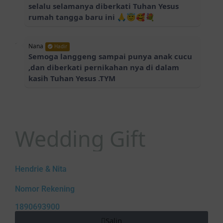
selalu selamanya diberkati Tuhan Yesus
rumah tangga baru ini 🙏😇🥰💐
Nana
Hadir
Semoga langgeng sampai punya anak cucu
,dan diberkati pernikahan nya di dalam
kasih Tuhan Yesus .TYM
Nana
Hadir
Semoga langgeng sampai punya anak
cucu ,TYM
Wedding Gift
fitri
Akan Hadir
semoga langgeng sampai maut
Hendrie & Nita
memisahkan dan selalu bahagia 😍😍
Nomor Rekening
1890693900
Pdm.Drs Efendie A. Sanen
Hadir
Semoga hidup bahagia
Salin