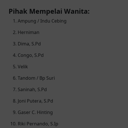
lancar batuah marazaki selalu ketun
due👍🙏 🤗🥰
Pihak Mempelai Wanita:
Ampung / Indu Cebing
Doyaa
Akan Hadir
selamat kakak ku langgeng 😇💗
Herniman
Dima, S.Pd
uteww
Akan Hadir
semoga langgeng sampai maut
Congo, S.Pd
memisahkan😇😍🥰
Velik
Adesaputra
Akan Hadir
Tandom / Bp Suri
Cintai lah satu sama lain sampai maut
memisahkan dan beranak cucu lah🙏
Saninah, S.Pd
👍
Joni Putera, S.Pd
Gaser C. Hinting
Riki Pernando, S.Ip