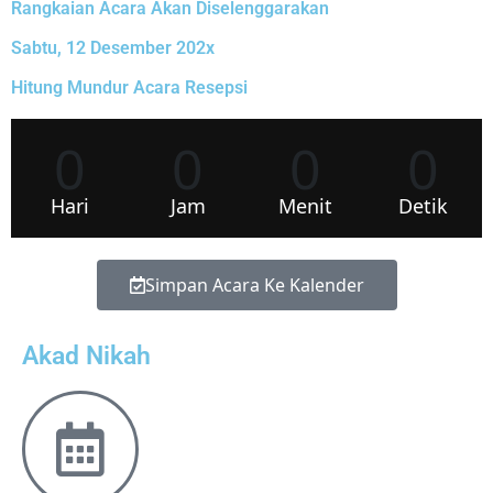
Rangkaian Acara Akan Diselenggarakan
Sabtu, 12 Desember 202x
Hitung Mundur Acara Resepsi
0
0
0
0
Hari
Jam
Menit
Detik
Simpan Acara Ke Kalender
Akad Nikah