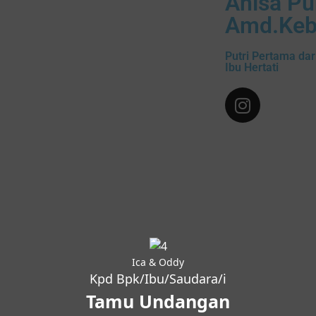
Anisa Pu
Amd.Ke
Putri Pertama da
Ibu Hertati
Ica & Oddy
Kpd Bpk/Ibu/Saudara/i
Tamu Undangan