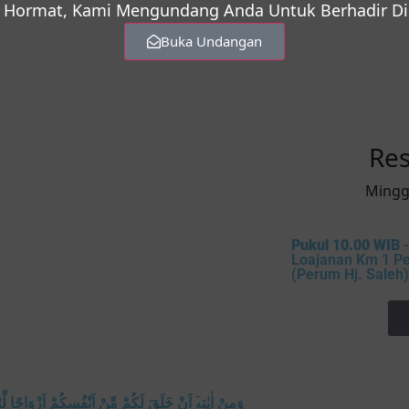
 Hormat, Kami Mengundang Anda Untuk Berhadir Di 
Buka Undangan
Res
Mingg
Pukul 10.00 WIB
-
Loajanan Km 1 P
(Perum Hj. Saleh)
دَّةً وَّرَحْمَةً ۗاِنَّ فِيْ ذٰلِكَ لَاٰيٰتٍ لِّقَوْمٍ يَّتَفَكَّرُوْنَ