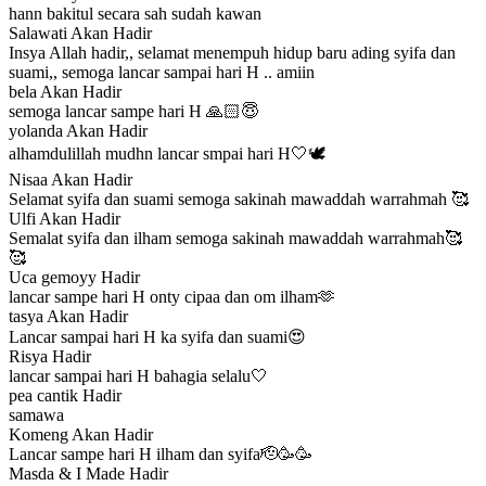
hann bakitul secara sah sudah kawan
Salawati
Akan Hadir
Insya Allah hadir,, selamat menempuh hidup baru ading syifa dan
suami,, semoga lancar sampai hari H .. amiin
bela
Akan Hadir
semoga lancar sampe hari H 🙏🏻😇
yolanda
Akan Hadir
alhamdulillah mudhn lancar smpai hari H🤍🕊️
Nisaa
Akan Hadir
Selamat syifa dan suami semoga sakinah mawaddah warrahmah 🥰
Ulfi
Akan Hadir
Semalat syifa dan ilham semoga sakinah mawaddah warrahmah🥰
🥰
Uca gemoyy
Hadir
lancar sampe hari H onty cipaa dan om ilham🫶
tasya
Akan Hadir
Lancar sampai hari H ka syifa dan suami😍
Risya
Hadir
lancar sampai hari H bahagia selalu🤍
pea cantik
Hadir
samawa
Komeng
Akan Hadir
Lancar sampe hari H ilham dan syifa🫡🥳🥳
Masda & I Made
Hadir