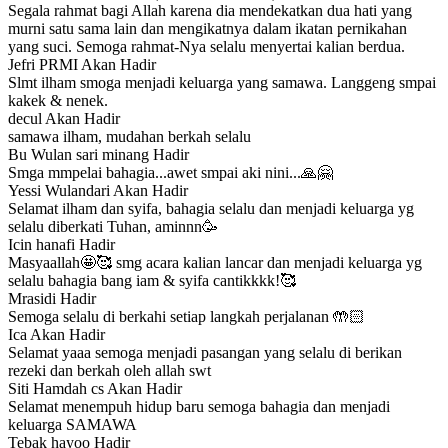
Segala rahmat bagi Allah karena dia mendekatkan dua hati yang
murni satu sama lain dan mengikatnya dalam ikatan pernikahan
yang suci. Semoga rahmat-Nya selalu menyertai kalian berdua.
Jefri PRMI
Akan Hadir
Slmt ilham smoga menjadi keluarga yang samawa. Langgeng smpai
kakek & nenek.
decul
Akan Hadir
samawa ilham, mudahan berkah selalu
Bu Wulan sari minang
Hadir
Smga mmpelai bahagia...awet smpai aki nini...🙏🤗
Yessi Wulandari
Akan Hadir
Selamat ilham dan syifa, bahagia selalu dan menjadi keluarga yg
selalu diberkati Tuhan, aminnn🥳
Icin hanafi
Hadir
Masyaallah🤩🥰 smg acara kalian lancar dan menjadi keluarga yg
selalu bahagia bang iam & syifa cantikkkk!🥰
Mrasidi
Hadir
Semoga selalu di berkahi setiap langkah perjalanan 🤲🏻
Ica
Akan Hadir
Selamat yaaa semoga menjadi pasangan yang selalu di berikan
rezeki dan berkah oleh allah swt
Siti Hamdah cs
Akan Hadir
Selamat menempuh hidup baru semoga bahagia dan menjadi
keluarga SAMAWA
Tebak hayoo
Hadir