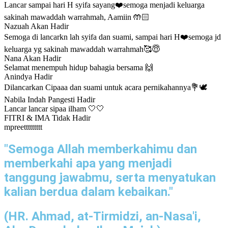
Lancar sampai hari H syifa sayang❤️semoga menjadi keluarga
sakinah mawaddah warrahmah, Aamiin 🤲🏻
Nazuah
Akan Hadir
Semoga di lancarkn lah syifa dan suami, sampai hari H❤️semoga jd
keluarga yg sakinah mawaddah warrahmah🥰😇
Nana
Akan Hadir
Selamat menempuh hidup bahagia bersama 🙌
Anindya
Hadir
Dilancarkan Cipaaa dan suami untuk acara pernikahannya💐🕊️
Nabila Indah Pangesti
Hadir
Lancar lancar sipaa ilham 🤍🤍
FITRI & IMA
Tidak Hadir
mpreettttttttt
"Semoga Allah memberkahimu dan
memberkahi apa yang menjadi
tanggung jawabmu, serta menyatukan
kalian berdua dalam kebaikan."
(HR. Ahmad, at-Tirmidzi, an-Nasa'i,