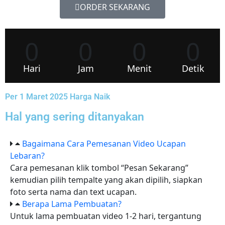
ORDER SEKARANG
0
0
0
0
Hari
Jam
Menit
Detik
Per 1 Maret 2025 Harga Naik
Hal yang sering ditanyakan
Bagaimana Cara Pemesanan Video Ucapan
Lebaran?
Cara pemesanan klik tombol “Pesan Sekarang”
kemudian pilih tempalte yang akan dipilih, siapkan
foto serta nama dan text ucapan.
Berapa Lama Pembuatan?
Untuk lama pembuatan video 1-2 hari, tergantung