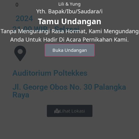
Lili & Yung
0
Yth. Bapak/Ibu/Saudara/i
2024
Tamu Undangan
21.00 WIB - Selesai
Tanpa Mengurangi Rasa Hormat, Kami Mengundang
Anda Untuk Hadir Di Acara Pernikahan Kami.
Buka Undangan
Auditorium Poltekkes
Jl. George Obos No. 30 Palangka
Raya
Lihat Lokasi