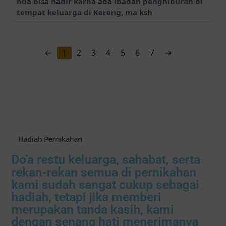
tempat keluarga di Kereng, ma ksh
←
1
2
3
4
5
6
7
→
Hadiah Pernikahan
Do'a restu keluarga, sahabat, serta
rekan-rekan semua di pernikahan
kami sudah sangat cukup sebagai
hadiah, tetapi jika memberi
merupakan tanda kasih, kami
dengan senang hati menerimanya