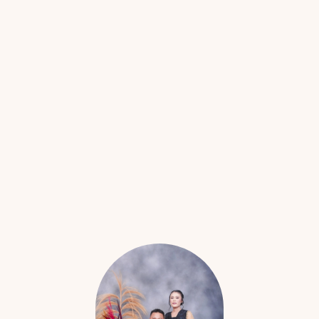
Masdon & Primei
Minggu
11 | 08 | 2024
Kepada Yth.
Bapak/Ibu/Saudara/i
Nama Tamu