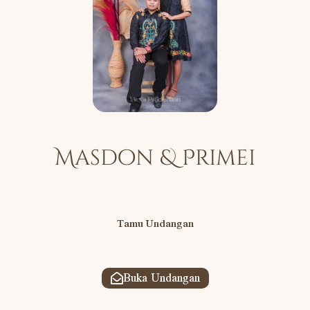
Di Tempat
The Wedding of
Masdon & Primei
Minggu, 31 Desember 2022
Bapak/Ibu/Saudara/i
Tamu Undangan
Tanpa mengurangi rasa hormat, kami bermaksud mengundang Anda untuk menghadiri
acara pernikahan kami.
Buka Undangan
Mohon maaf apabila ada kesalahan penulisan nama/gelar