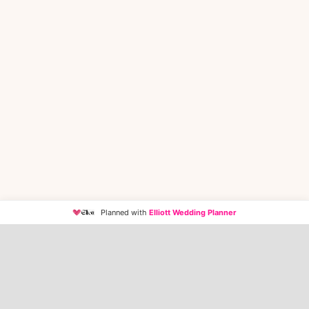
Planned with
Elliott Wedding Planner