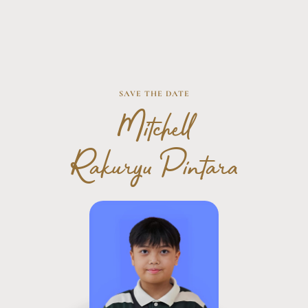
SAVE THE DATE
​Mitchell
Rakuryu Pintara