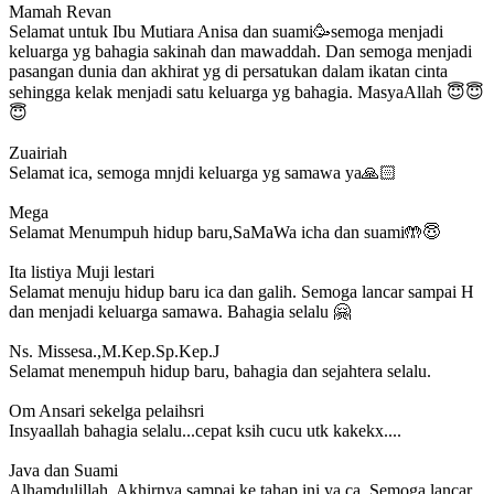
Mamah Revan
Selamat untuk Ibu Mutiara Anisa dan suami🥳semoga menjadi
keluarga yg bahagia sakinah dan mawaddah. Dan semoga menjadi
pasangan dunia dan akhirat yg di persatukan dalam ikatan cinta
sehingga kelak menjadi satu keluarga yg bahagia. MasyaAllah 😇😇
😇
Zuairiah
Selamat ica, semoga mnjdi keluarga yg samawa ya🙏🏻
Mega
Selamat Menumpuh hidup baru,SaMaWa icha dan suami🤲😇
Ita listiya Muji lestari
Selamat menuju hidup baru ica dan galih. Semoga lancar sampai H
dan menjadi keluarga samawa. Bahagia selalu 🤗
Ns. Missesa.,M.Kep.Sp.Kep.J
Selamat menempuh hidup baru, bahagia dan sejahtera selalu.
Om Ansari sekelga pelaihsri
Insyaallah bahagia selalu...cepat ksih cucu utk kakekx....
Java dan Suami
Alhamdulillah. Akhirnya sampai ke tahap ini ya ca. Semoga lancar