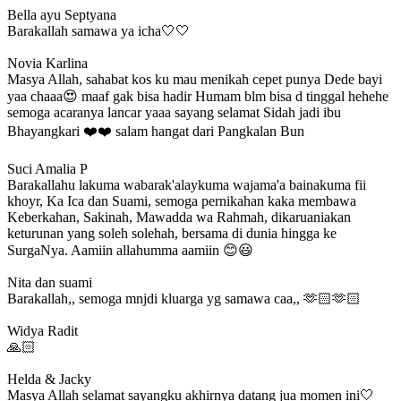
Bella ayu Septyana
Barakallah samawa ya icha🤍🤍
Novia Karlina
Masya Allah, sahabat kos ku mau menikah cepet punya Dede bayi
yaa chaaa😍 maaf gak bisa hadir Humam blm bisa d tinggal hehehe
semoga acaranya lancar yaaa sayang selamat Sidah jadi ibu
Bhayangkari ❤️❤️ salam hangat dari Pangkalan Bun
Suci Amalia P
Barakallahu lakuma wabarak'alaykuma wajama'a bainakuma fii
khoyr, Ka Ica dan Suami, semoga pernikahan kaka membawa
Keberkahan, Sakinah, Mawadda wa Rahmah, dikaruaniakan
keturunan yang soleh solehah, bersama di dunia hingga ke
SurgaNya. Aamiin allahumma aamiin 😊😃
Nita dan suami
Barakallah,, semoga mnjdi kluarga yg samawa caa,, 🫶🏻🫶🏻
Widya Radit
🙏🏻
Helda & Jacky
Masya Allah selamat sayangku akhirnya datang jua momen ini🤍