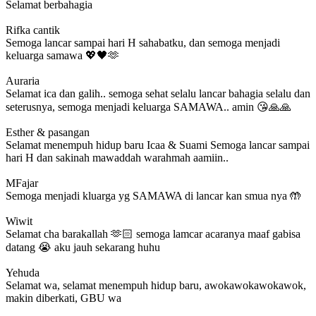
Selamat berbahagia
Rifka cantik
Semoga lancar sampai hari H sahabatku, dan semoga menjadi
keluarga samawa 💖🖤🫶
Auraria
Selamat ica dan galih.. semoga sehat selalu lancar bahagia selalu dan
seterusnya, semoga menjadi keluarga SAMAWA.. amin 😘🙏🙏
Esther & pasangan
Selamat menempuh hidup baru Icaa & Suami Semoga lancar sampai
hari H dan sakinah mawaddah warahmah aamiin..
MFajar
Semoga menjadi kluarga yg SAMAWA di lancar kan smua nya 🤲
Wiwit
Selamat cha barakallah 🫶🏻 semoga lamcar acaranya maaf gabisa
datang 😭 aku jauh sekarang huhu
Yehuda
Selamat wa, selamat menempuh hidup baru, awokawokawokawok,
makin diberkati, GBU wa