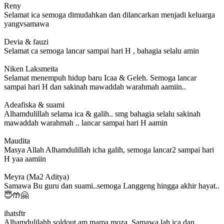
Reny
Selamat ica semoga dimudahkan dan dilancarkan menjadi keluarga
yangvsamawa
Devia & fauzi
Selamat ca semoga lancar sampai hari H , bahagia selalu amin
Niken Laksmeita
Selamat menempuh hidup baru Icaa & Geleh. Semoga lancar
sampai hari H dan sakinah mawaddah warahmah aamiin..
Adeafiska & suami
Alhamdulillah selama ica & galih.. smg bahagia selalu sakinah
mawaddah warahmah .. lancar sampai hari H aamin
Maudita
Masya Allah Alhamdulillah icha galih, semoga lancar2 sampai hari
H yaa aamiin
Meyra (Ma2 Aditya)
Samawa Bu guru dan suami..semoga Langgeng hingga akhir hayat..
😇🤲🤗
ihatsftr
Alhamdulilahh soldout am mama moza. Samawa lah ica dan