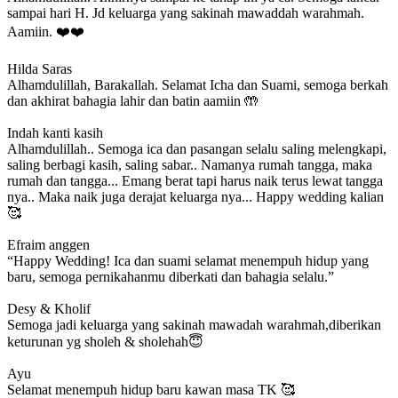
sampai hari H. Jd keluarga yang sakinah mawaddah warahmah.
Aamiin. ❤️❤️
Hilda Saras
Alhamdulillah, Barakallah. Selamat Icha dan Suami, semoga berkah
dan akhirat bahagia lahir dan batin aamiin 🤲
Indah kanti kasih
Alhamdulillah.. Semoga ica dan pasangan selalu saling melengkapi,
saling berbagi kasih, saling sabar.. Namanya rumah tangga, maka
rumah dan tangga... Emang berat tapi harus naik terus lewat tangga
nya.. Maka naik juga derajat keluarga nya... Happy wedding kalian
🥰
Efraim anggen
“Happy Wedding! Ica dan suami selamat menempuh hidup yang
baru, semoga pernikahanmu diberkati dan bahagia selalu.”
Desy & Kholif
Semoga jadi keluarga yang sakinah mawadah warahmah,diberikan
keturunan yg sholeh & sholehah😇
Ayu
Selamat menempuh hidup baru kawan masa TK 🥰