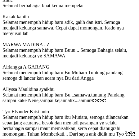
Selamat berbahagia buat kedua mempelai
Kakak kantin
Selamat menempuh hidup baru adik, galih dan istri. Semoga
menjadi keluarga samawa. Cepat dapat momongan. Kado nya
menyusul lah
MARWA MADINA . Z
Selamat menempuh hidup baru Buuu... Semoga Bahagia selalu,
menjadi keluarga yg SAMAWA
Airlangga A GARANG
Selamat menempuh hidup baru Bu Mutiara Tuntung pandang
semoga di lancar kan acara nya Bu dari Angga
Allyssa Maulidina syaikhu
Selamat menempuh hidup baru Bu...samawa,tuntung Pandang
sampai kake Nene,sampai kejannahx...aamiin🤲🤲🤲
Tyo Elsander Kristianto
Selamat menempuh hidup baru ibu Mutiara, semoga dilancarkan
sepanjang acaranya besok dan menjadi pasangan yg selalu
berbahagia sampai maut memisahkan, serta cepat dianugrahi
momongan. Tuhan Memberkati... Dari saya ank didik mu Tyo 🥰🥰