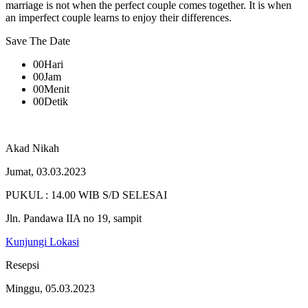
marriage is not when the perfect couple comes together. It is when
an imperfect couple learns to enjoy their differences.
Save The Date
00
Hari
00
Jam
00
Menit
00
Detik
Akad Nikah
Jumat, 03.03.2023
PUKUL : 14.00 WIB S/D SELESAI
Jln. Pandawa IIA no 19, sampit
Kunjungi Lokasi
Resepsi
Minggu, 05.03.2023