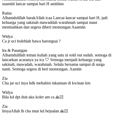
suamiiii lancar sampai hari H amiiiinn
Ratna
Alhamdulillah barakAllah icaa Lancar-lancar sampai hari H, jadi
keluarga yang sakinah mawaddah warahmah sampai maut
memisahkan dan segera diberi momongan Aaamiin
Widya
Ca jr uci bolehlah bawa barongsai ?
Ira & Pasangan
Alhamdulillah teman kuliah yang satu ni sold out sudah. semoga di
lancarkan acaranya ya ica 🤍 Semoga menjadi keluarga yang
sakinah, mawadah, warahmah. Selalu bersama sampai di surga
nanti. Semoga segera di beri momongan. Aamiin
Zia
Cha jar uci inya hdk mehabisi mkannan di kwinan km
Widya
Bila kd dpt duit aku koler am ca 🙏🏻
Zia
InsyaAllah lh cha mun kd bejualan 🙏🏻