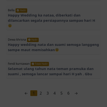
Bella
Hadir
Happy Wedding ka nataa, diberkati dan
dilancarkan segala persiapannya sampao hari H
Dewa khrisna
Hadir
Happy wedding nata dan suami semoga langgeng
sampe maut memisahkan
Fendi kurniawan
Tidak Hadir
Selamat ulang tahun nata teman pramuka dan
suami , semoga lancar sampai hari H yah . Gbu
←
1
2
3
4
5
6
→