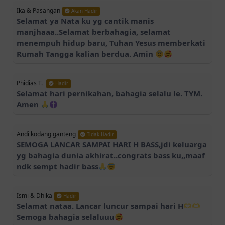
Ika & Pasangan
Akan Hadir
Selamat ya Nata ku yg cantik manis
manjhaaa..Selamat berbahagia, selamat
menempuh hidup baru, Tuhan Yesus memberkati
Rumah Tangga kalian berdua. Amin
Phidias T.
Hadir
Selamat hari pernikahan, bahagia selalu le. TYM.
Amen
Andi kodang ganteng
Tidak Hadir
SEMOGA LANCAR SAMPAI HARI H BASS,jdi keluarga
yg bahagia dunia akhirat..congrats bass ku,,maaf
ndk sempt hadir bass
Ismi & Dhika
Hadir
Selamat nataa. Lancar luncur sampai hari H
Semoga bahagia selaluuu