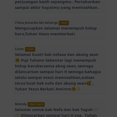
perjuangan kasih sayangmu.. Pertahankan
sampai akhir hayatmu yang memisahkan..
Chesa Jeovanka dan keluarga
Hadir
Mengucapkan selamat menempuh hidup
baru,Tuhan Yesus memberkati
Cecen
Hadir
Selamat buatt kak nofaaa dan abang sean
🤗 Puji Tuhann Sebentar lagi menempuh
hidup barubersama abng sean, semoga
dilancarkan sampai hari H semoga bahagia
selalu sampai maut memisahkan,sukses
terus buat kak nofa dan abang sean🥰 ,
Tuhan Yesus Berkati Aminnn🤗✨
Melinda
Akan Hadir
Selamat untuk kak Nofa dan kak Taguh 🫶🏻
🫶🏻 Dilancarkan sampai hari H yaa.. Tuhan