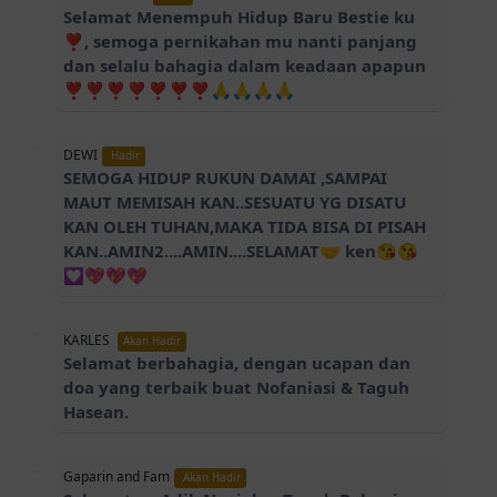
Selamat Menempuh Hidup Baru Bestie ku
❣️, semoga pernikahan mu nanti panjang
dan selalu bahagia dalam keadaan apapun
❣️❣️❣️❣️❣️❣️❣️🙏🙏🙏🙏
DEWI
Hadir
SEMOGA HIDUP RUKUN DAMAI ,SAMPAI
MAUT MEMISAH KAN..SESUATU YG DISATU
KAN OLEH TUHAN,MAKA TIDA BISA DI PISAH
KAN..AMIN2....AMIN....SELAMAT🤝 ken😘😘
💟💖💖💖
KARLES
Akan Hadir
Selamat berbahagia, dengan ucapan dan
doa yang terbaik buat Nofaniasi & Taguh
Hasean.
Gaparin and Fam
Akan Hadir