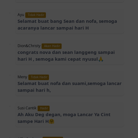
Ayu
Tidak Hadir
Selamat buat bang Sean dan nofa, semoga
acaranya lancar sampai hari H
Dion&Christy
Akan Hadir
congrats nova dan sean langgeng sampai
hari H , semoga kami cepat nyusul🙏
Meny
Tidak Hadir
Selamat buat nofa dan suami,semoga lancar
sampai hari h,
Susi Cantik
Hadir
Ah Aku Deg degan, moga Lancar Ya Cint
sampe Hari H🤗