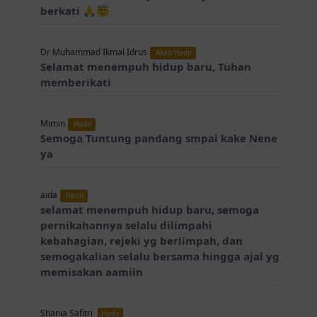
berkati 🙏😇
Dr Muhammad Ikmal Idrus
Akan Hadir
Selamat menempuh hidup baru, Tuhan
memberikati
Mimin
Hadir
Semoga Tuntung pandang smpai kake Nene
ya
aida
Hadir
selamat menempuh hidup baru, semoga
pernikahannya selalu dilimpahi
kebahagian, rejeki yg berlimpah, dan
semogakalian selalu bersama hingga ajal yg
memisakan aamiin
Shania Safitri
Hadir