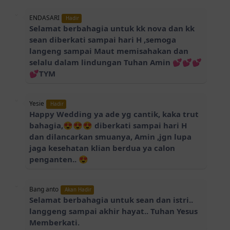
ENDASARI
Hadir
Selamat berbahagia untuk kk nova dan kk
sean diberkati sampai hari H ,semoga
langeng sampai Maut memisahakan dan
selalu dalam lindungan Tuhan Amin 💕💕💕
💕TYM
Yesie
Hadir
Happy Wedding ya ade yg cantik, kaka trut
bahagia,😍😍😍 diberkati sampai hari H
dan dilancarkan smuanya, Amin ,jgn lupa
jaga kesehatan klian berdua ya calon
penganten.. 😍
Bang anto
Akan Hadir
Selamat berbahagia untuk sean dan istri..
langgeng sampai akhir hayat.. Tuhan Yesus
Memberkati.