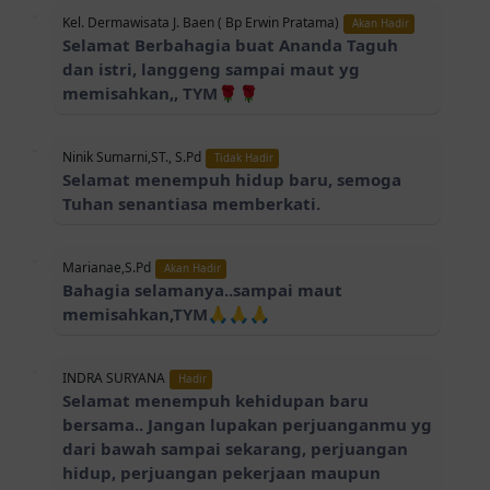
Kel. Dermawisata J. Baen ( Bp Erwin Pratama)
Akan Hadir
Selamat Berbahagia buat Ananda Taguh
dan istri, langgeng sampai maut yg
memisahkan,, TYM🌹🌹
Ninik Sumarni,ST., S.Pd
Tidak Hadir
Selamat menempuh hidup baru, semoga
Tuhan senantiasa memberkati.
Marianae,S.Pd
Akan Hadir
Bahagia selamanya..sampai maut
memisahkan,TYM🙏🙏🙏
INDRA SURYANA
Hadir
Selamat menempuh kehidupan baru
bersama.. Jangan lupakan perjuanganmu yg
dari bawah sampai sekarang, perjuangan
hidup, perjuangan pekerjaan maupun