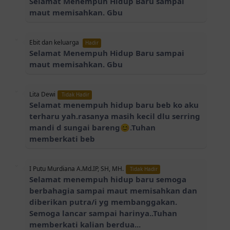
Selamat Menempuh Hidup Baru sampai
maut memisahkan. Gbu
Ebit dan keluarga
Hadir
Selamat Menempuh Hidup Baru sampai
maut memisahkan. Gbu
Lita Dewi
Tidak Hadir
Selamat menempuh hidup baru beb ko aku
terharu yah.rasanya masih kecil dlu serring
mandi d sungai bareng😊.Tuhan
memberkati beb
I Putu Murdiana A.Md.IP, SH, MH.
Tidak Hadir
Selamat menempuh hidup baru semoga
berbahagia sampai maut memisahkan dan
diberikan putra/i yg membanggakan.
Semoga lancar sampai harinya..Tuhan
memberkati kalian berdua...