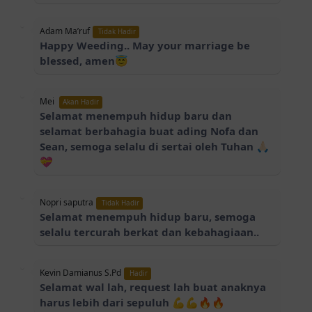
Adam Ma’ruf
Tidak Hadir
Happy Weeding.. May your marriage be
blessed, amen😇
Mei
Akan Hadir
Selamat menempuh hidup baru dan
selamat berbahagia buat ading Nofa dan
Sean, semoga selalu di sertai oleh Tuhan 🙏🏻
💝
Nopri saputra
Tidak Hadir
Selamat menempuh hidup baru, semoga
selalu tercurah berkat dan kebahagiaan..
Kevin Damianus S.Pd
Hadir
Selamat wal lah, request lah buat anaknya
harus lebih dari sepuluh 💪💪🔥🔥