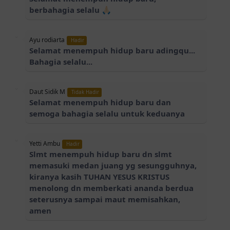
berbahagia selalu 🙏🏻
Ayu rodiarta
Hadir
Selamat menempuh hidup baru adingqu...
Bahagia selalu...
Daut Sidik M
Tidak Hadir
Selamat menempuh hidup baru dan
semoga bahagia selalu untuk keduanya
Yetti Ambu
Hadir
Slmt menempuh hidup baru dn slmt
memasuki medan juang yg sesungguhnya,
kiranya kasih TUHAN YESUS KRISTUS
menolong dn memberkati ananda berdua
seterusnya sampai maut memisahkan,
amen