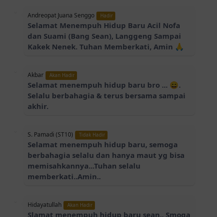
Andreopat Juana Senggo
Hadir
Selamat Menempuh Hidup Baru Acil Nofa
dan Suami (Bang Sean), Langgeng Sampai
Kakek Nenek. Tuhan Memberkati, Amin 🙏
Akbar
Akan Hadir
Selamat menempuh hidup baru bro ... 😄.
Selalu berbahagia & terus bersama sampai
akhir.
S. Pamadi (ST10)
Tidak Hadir
Selamat menempuh hidup baru, semoga
berbahagia selalu dan hanya maut yg bisa
memisahkannya...Tuhan selalu
memberkati..Amin..
Hidayatullah
Akan Hadir
Slamat menempuh hidup baru sean.. Smoga