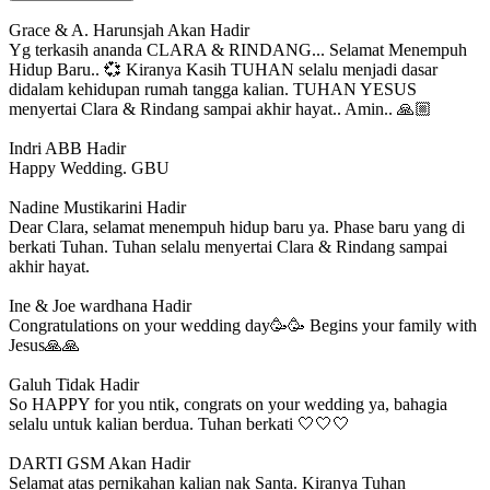
Grace & A. Harunsjah
Akan Hadir
Yg terkasih ananda CLARA & RINDANG... Selamat Menempuh
Hidup Baru.. 💞 Kiranya Kasih TUHAN selalu menjadi dasar
didalam kehidupan rumah tangga kalian. TUHAN YESUS
menyertai Clara & Rindang sampai akhir hayat.. Amin.. 🙏🏼
Indri ABB
Hadir
Happy Wedding. GBU
Nadine Mustikarini
Hadir
Dear Clara, selamat menempuh hidup baru ya. Phase baru yang di
berkati Tuhan. Tuhan selalu menyertai Clara & Rindang sampai
akhir hayat.
Ine & Joe wardhana
Hadir
Congratulations on your wedding day🥳🥳 Begins your family with
Jesus🙏🙏
Galuh
Tidak Hadir
So HAPPY for you ntik, congrats on your wedding ya, bahagia
selalu untuk kalian berdua. Tuhan berkati 🤍🤍🤍
DARTI GSM
Akan Hadir
Selamat atas pernikahan kalian nak Santa. Kiranya Tuhan