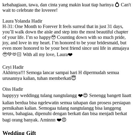
kebahagiaan, tawa, dan cinta yang makin kuat tiap harinya 💍 Can't
wait to celebrate the loveeee!
Laura Yolanda
Hadir
H-31: One Month to Forever It feels surreal that in just 31 days,
you’ll walk down the aisle and step into the most beautiful chapter
of your life. I’m so happy🥹 Counting down with so much pride,
joy, and love in my heart. I’m honored to be your bridesmaid, but
even more honored to be your best friend since uni life in atmajaya
🥹💚🫶🏻 With all my love, Laura❤️
Ceyi
Hadir
Akhirnya!!! Semoga lancar sampai hari H dipermudah semua
urusannya kalian, tuhan memberkati😇
Oiss
Hadir
happyyy weddingg tulang nangtulangg ❤️😍 Senengg bangett liaatt
kalian berdua bisa ngelewatin semua tahapan dan prosess persiapan
pernikahan kalian. Semogaa tulang nangtulangg bisa langgeng
teruss, bahagiaa, dipenuhi dengan berkatt dan bisa menjadi berkat
bagi orang banyak. Aminnn ❤️😍
Wedding Gift