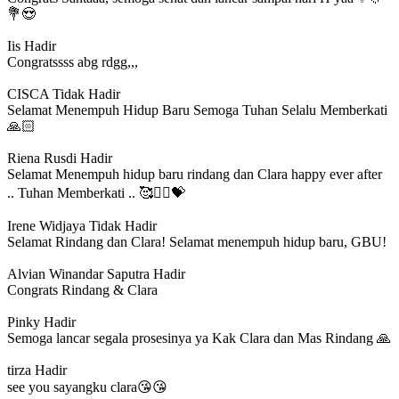
💐😍
Iis
Hadir
Congratssss abg rdgg,,,
CISCA
Tidak Hadir
Selamat Menempuh Hidup Baru Semoga Tuhan Selalu Memberkati
🙏🏻
Riena Rusdi
Hadir
Selamat Menempuh hidup baru rindang dan Clara happy ever after
.. Tuhan Memberkati .. 🥰🧚‍♀️💝
Irene Widjaya
Tidak Hadir
Selamat Rindang dan Clara! Selamat menempuh hidup baru, GBU!
Alvian Winandar Saputra
Hadir
Congrats Rindang & Clara
Pinky
Hadir
Semoga lancar segala prosesinya ya Kak Clara dan Mas Rindang 🙏
tirza
Hadir
see you sayangku clara😘😘