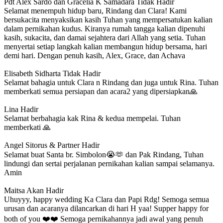
Pdt Alex Sardo dan Gracelia K Samadara
Tidak Hadir
Selamat menempuh hidup baru, Rindang dan Clara! Kami
bersukacita menyaksikan kasih Tuhan yang mempersatukan kalian
dalam pernikahan kudus. Kiranya rumah tangga kalian dipenuhi
kasih, sukacita, dan damai sejahtera dari Allah yang setia. Tuhan
menyertai setiap langkah kalian membangun hidup bersama, hari
demi hari. Dengan penuh kasih, Alex, Grace, dan Achava
Elisabeth Sidharta
Tidak Hadir
Selamat bahagia untuk Clara n Rindang dan juga untuk Rina. Tuhan
memberkati semua persiapan dan acara2 yang dipersiapkan🙏
Lina
Hadir
Selamat berbahagia kak Rina & kedua mempelai. Tuhan
memberkati 🙏
Angel Sitorus & Partner
Hadir
Selamat buat Santa br. Simbolon😭🫶 dan Pak Rindang, Tuhan
lindungi dan sertai perjalanan pernikahan kalian sampai selamanya.
Amin
Maitsa
Akan Hadir
Uhuyyy, happy wedding Ka Clara dan Papi Rdg! Semoga semua
urusan dan acaranya dilancarkan di hari H yaa! Supper happy for
both of you ❤️❤️ Semoga pernikahannya jadi awal yang penuh