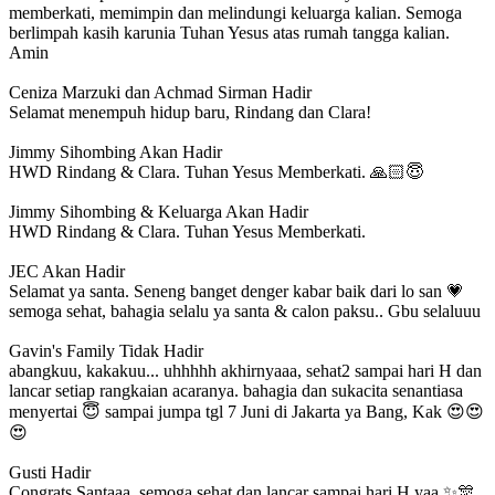
memberkati, memimpin dan melindungi keluarga kalian. Semoga
berlimpah kasih karunia Tuhan Yesus atas rumah tangga kalian.
Amin
Ceniza Marzuki dan Achmad Sirman
Hadir
Selamat menempuh hidup baru, Rindang dan Clara!
Jimmy Sihombing
Akan Hadir
HWD Rindang & Clara. Tuhan Yesus Memberkati. 🙏🏻😇
Jimmy Sihombing & Keluarga
Akan Hadir
HWD Rindang & Clara. Tuhan Yesus Memberkati.
JEC
Akan Hadir
Selamat ya santa. Seneng banget denger kabar baik dari lo san 💗
semoga sehat, bahagia selalu ya santa & calon paksu.. Gbu selaluuu
Gavin's Family
Tidak Hadir
abangkuu, kakakuu... uhhhhh akhirnyaaa, sehat2 sampai hari H dan
lancar setiap rangkaian acaranya. bahagia dan sukacita senantiasa
menyertai 😇 sampai jumpa tgl 7 Juni di Jakarta ya Bang, Kak 😍😍
😍
Gusti
Hadir
Congrats Santaaa, semoga sehat dan lancar sampai hari H yaa ✨🎊