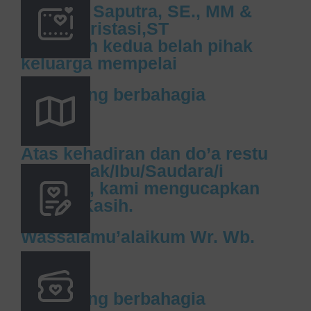
1.⁠ ⁠Hadhi Saputra, SE., MM &
Yenira Aristasi,ST
2.⁠⁠seluruh kedua belah pihak
keluarga mempelai
Kami yang berbahagia
Atas kehadiran dan do’a restu
dari Bapak/Ibu/Saudara/i
sekalian, kami mengucapkan
Terima Kasih.
Wassalamu’alaikum Wr. Wb.
Kami yang berbahagia