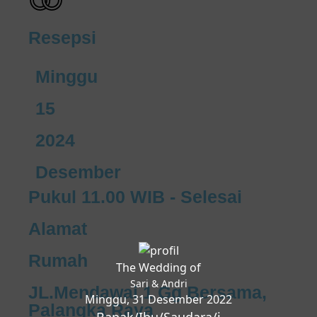
Resepsi
Minggu
15
2024
Desember
Pukul 11.00 WIB - Selesai
Alamat
Rumah
The Wedding of
Sari & Andri
JL.Mendawai 1 Gg Bersama,
Minggu, 31 Desember 2022
Palangka Raya