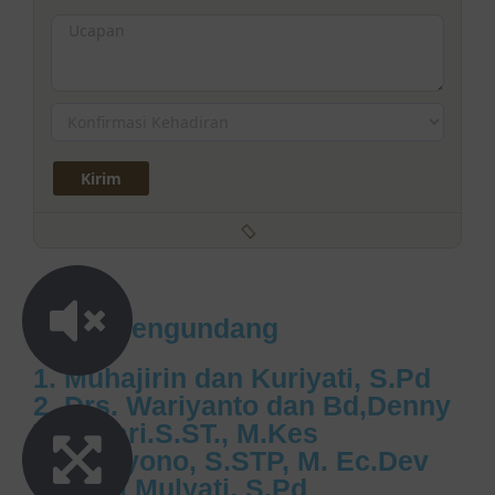
Turut Mengundang
1.⁠ ⁠Muhajirin dan Kuriyati, S.Pd
2.⁠ ⁠⁠Drs. Wariyanto dan Bd,Denny
Vira Sari.S.ST., M.Kes
3.⁠ ⁠⁠Sudiyono, S.STP, M. Ec.Dev
dan Sri Mulyati, S.Pd