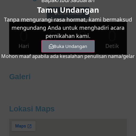
Bapak/Ibu/Saudara/i
Tamu Undangan
Lihat Lokasi
Tanpa mengurangi rasa hormat, kami bermaksud
mengundang Anda untuk menghadiri acara
0
0
0
0
pernikahan kami.
Hari
Jam
Menit
Detik
Buka Undangan
Mohon maaf apabila ada kesalahan penulisan nama/gelar
Galeri
Lokasi Maps