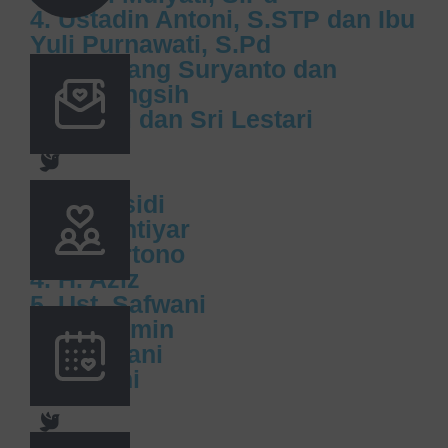
4.⁠ ⁠⁠Ustadin Antoni, S.STP dan Ibu
Yuli Purnawati, S.Pd
5.⁠ ⁠⁠Bambang Suryanto dan
Siswaningsih
6.⁠ ⁠⁠Tanuri dan Sri Lestari
1.⁠ ⁠H. Rasidi
2.⁠ ⁠⁠H. Bahtiyar
3.⁠ ⁠⁠H. Hartono
4.⁠ ⁠⁠H. Aziz
5.⁠ ⁠⁠Ust. Safwani
6.⁠ ⁠⁠Muhaimin
7.⁠ ⁠⁠Rahmani
8.⁠ ⁠⁠Hayani