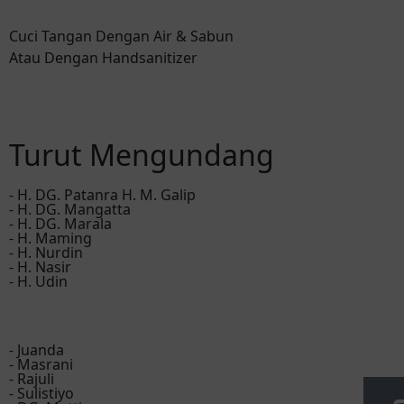
Cuci Tangan Dengan Air & Sabun
Atau Dengan Handsanitizer
Turut Mengundang
- H. DG. Patanra H. M. Galip
- H. DG. Mangatta
- H. DG. Marala
- H. Maming
- H. Nurdin
- H. Nasir
- H. Udin
- Juanda
- Masrani
- Rajuli
- Sulistiyo