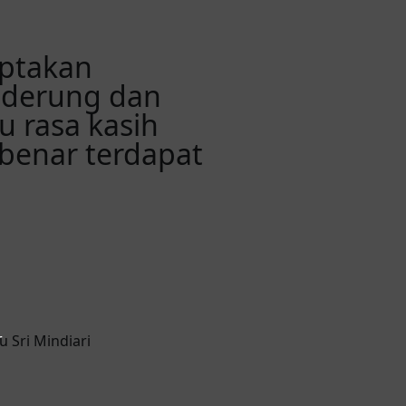
iptakan
enderung dan
 rasa kasih
benar terdapat
r
u Sri Mindiari