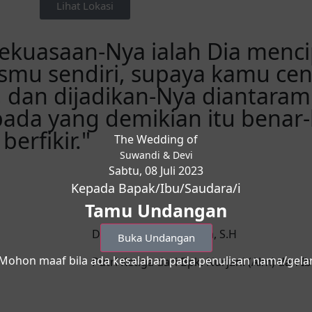
Lihat Lokasi
kekuasaan-Nya ialah Dia menc
enismu sendiri, supaya kamu c
dan dijadikan-Nya diantaramu
ada yang demikian itu benar-
erfikir."
The Wedding of
Suwandi & Devi
Sabtu, 08 Juli 2023
Kepada Bapak/Ibu/Saudara/i
Tamu Undangan
Devi Apriliani Nur Amin, S.H
Buka Undangan
Mohon maaf bila ada kesalahan pada penulisan nama/gela
Putri Ketiga dari Bpk. Nurjani (Alm) dan Ib