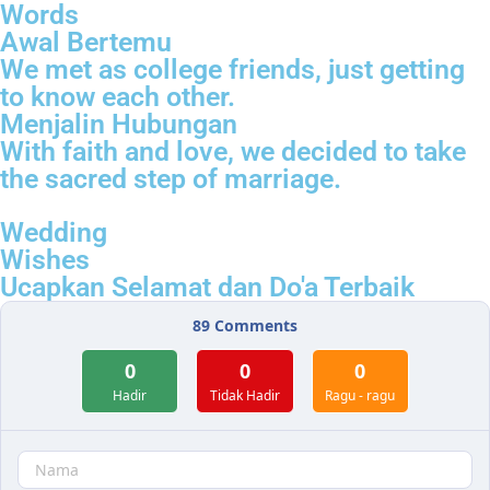
Words
Awal Bertemu
We met as college friends, just getting
to know each other.
Menjalin Hubungan
With faith and love, we decided to take
the sacred step of marriage.
Wedding
Wishes
Ucapkan Selamat dan Do'a Terbaik
89
Comments
0
0
0
Hadir
Tidak Hadir
Ragu - ragu