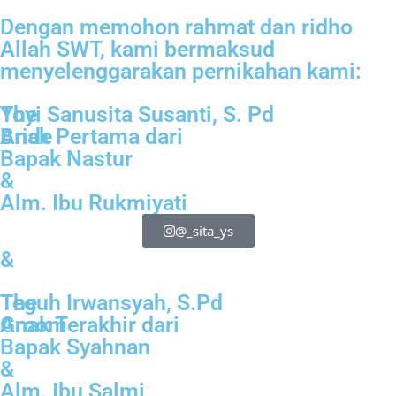
Dengan memohon rahmat dan ridho
Allah SWT, kami bermaksud
menyelenggarakan pernikahan kami:
The
Yoyi Sanusita Susanti, S. Pd
Bride
Anak Pertama dari
Bapak Nastur
&
Alm. Ibu Rukmiyati
@_sita_ys
&
The
Teguh Irwansyah, S.Pd
Groom
Anak Terakhir dari
Bapak Syahnan
&
Alm. Ibu Salmi