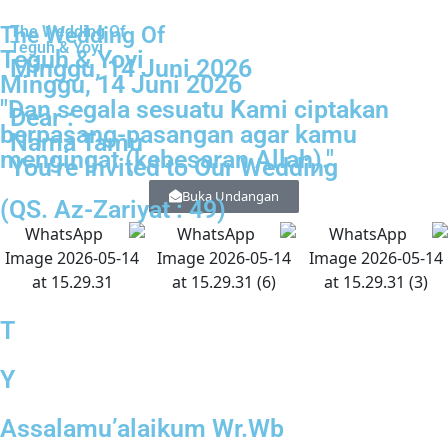
The Wedding Of
The Wedding Of
Teguh & Yoyi
Teguh & Yoyi
Minggu, 14 Juni 2026
Minggu, 14 Juni 2026
"Dan segala sesuatu Kami ciptakan
Dear :
berpasang-pasangan agar kamu
Nama Tamu
mengingat (kebesaran Allah)."
You're Invited to Our Wedding
Buka Undangan
(QS. Az-Zariyat : 49)
T
Y
Assalamu’alaikum Wr.Wb