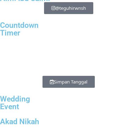
@teguhirwnsh
Countdown
Timer
00
00
00
00
Hari
Jam
Minutes
Seconds
Simpan Tanggal
Wedding
Event
Akad Nikah