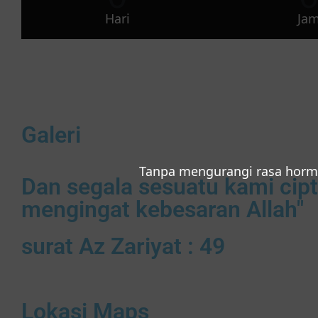
Hari
Ja
Galeri
Tanpa mengurangi rasa horm
Dan segala sesuatu kami ci
mengingat kebesaran Allah"
surat Az Zariyat : 49
Lokasi Maps