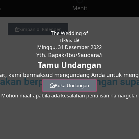
m
Menit
Simpan di Kalender
The Wedding of
Tika & Lie
Minggu, 31 Desember 2022
Yth. Bapak/Ibu/Saudara/i
Tamu Undangan
at, kami bermaksud mengundang Anda untuk mengha
ptakan berpasang-pasangan su
Buka Undangan
Mohon maaf apabila ada kesalahan penulisan nama/gelar