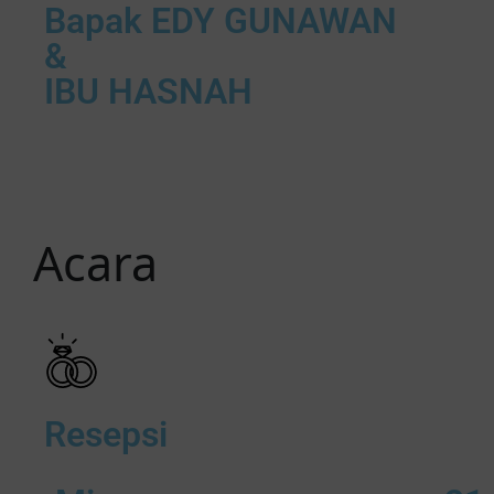
Bapak EDY GUNAWAN
&
IBU HASNAH
Acara
R
e
s
e
Resepsi