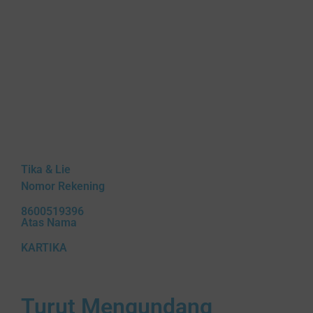
W
e
d
d
i
n
g
G
Tika & Lie
Nomor Rekening
8600519396
Atas Nama
KARTIKA
Turut Mengundang