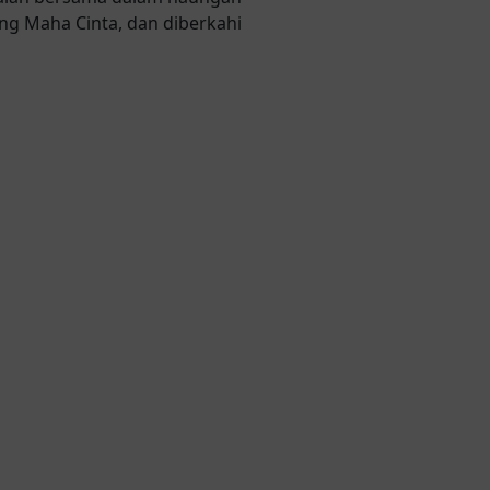
ang Maha Cinta, dan diberkahi
00
Detik