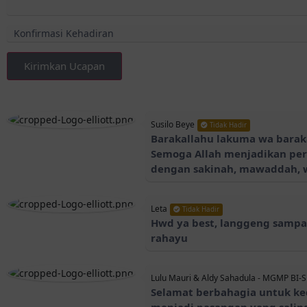
Kirimkan Ucapan
Susilo Beye
Tidak Hadir
Barakallahu lakuma wa baraka
Semoga Allah menjadikan per
dengan sakinah, mawaddah, 
Leta
Tidak Hadir
Hwd ya best, langgeng samp
rahayu
Lulu Mauri & Aldy Sahadula - MGMP BI-
Selamat berbahagia untuk ke