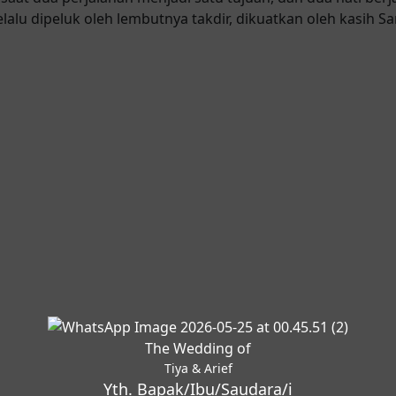
lalu dipeluk oleh lembutnya takdir, dikuatkan oleh kasih S
0
00
m
Menit
The Wedding of
Tiya & Arief
Yth. Bapak/Ibu/Saudara/i