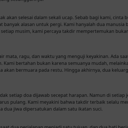
 tak akan selesai dalam sekali ucap. Sebab bagi kami, cinta
at banyak alasan untuk pergi. Kami hanyalah dua manusia 
m setiap musim, kami percaya takdir mempertemukan bukan
 air mata, ragu, dan waktu yang menguji keyakinan. Ada saa
. Kami bertahan bukan karena semuanya mudah, melainkan
uka akan bermuara pada restu. Hingga akhirnya, dua keluar
dak setiap doa dijawab secepat harapan. Namun di setiap j
rus pulang. Kami meyakini bahwa takdir terbaik selalu me
a dua jiwa dipersatukan dalam satu ikatan suci.
—saat dua perjalanan menjadi satu tujuan, dan dua hati be