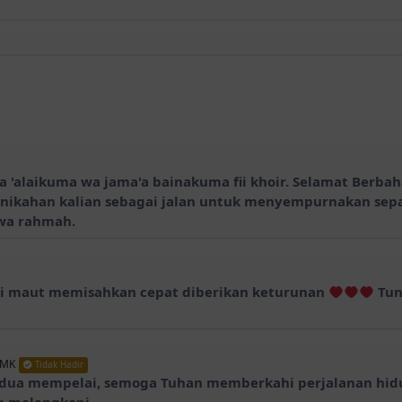
 'alaikuma wa jama'a bainakuma fii khoir. Selamat Berbah
nikahan kalian sebagai jalan untuk menyempurnakan sep
wa rahmah.
ai maut memisahkan cepat diberikan keturunan
Tun
SMK
Tidak Hadir
dua mempelai, semoga Tuhan memberkahi perjalanan hidu