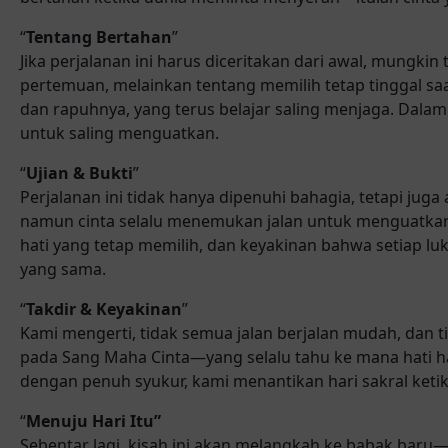
“
Tentang Bertahan
”
Jika perjalanan ini harus diceritakan dari awal, mungkin
pertemuan, melainkan tentang memilih tetap tinggal sa
dan rapuhnya, yang terus belajar saling menjaga. Dala
untuk saling menguatkan.
“
Ujian & Bukti
”
Perjalanan ini tidak hanya dipenuhi bahagia, tetapi juga
namun cinta selalu menemukan jalan untuk menguatkan
hati yang tetap memilih, dan keyakinan bahwa setiap l
yang sama.
“
Takdir & Keyakinan
”
Kami mengerti, tidak semua jalan berjalan mudah, dan ti
pada Sang Maha Cinta—yang selalu tahu ke mana hati ha
dengan penuh syukur, kami menantikan hari sakral ketik
“
Menuju Hari Itu”
Sebentar lagi, kisah ini akan melangkah ke babak baru