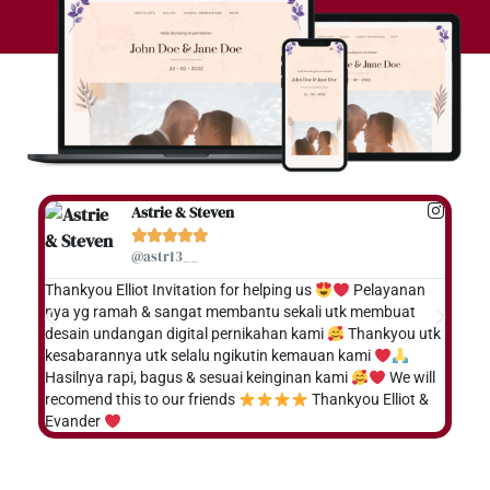
Astrie & Steven





@astr13__
Thankyou Elliot Invitation for helping us
Pelayanan
halo
nya yg ramah & sangat membantu sekali utk membuat
unda
desain undangan digital pernikahan kami
Thankyou utk
unda
kesabarannya utk selalu ngikutin kemauan kami
pela
Hasilnya rapi, bagus & sesuai keinginan kami
We will
bgt,
recomend this to our friends
Thankyou Elliot &
ada 
Evander
bgt