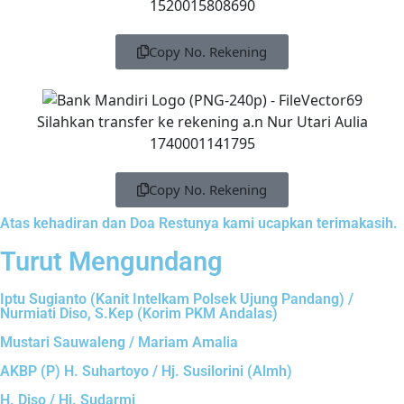
1520015808690
Copy No. Rekening
Silahkan transfer ke rekening a.n Nur Utari Aulia
1740001141795
Copy No. Rekening
Atas kehadiran dan Doa Restunya kami ucapkan terimakasih.
Turut Mengundang
Iptu Sugianto (Kanit Intelkam Polsek Ujung Pandang) /
Nurmiati Diso, S.Kep (Korim PKM Andalas)
Mustari Sauwaleng / Mariam Amalia
AKBP (P) H. Suhartoyo / Hj. Susilorini (Almh)
H. Diso / Hj. Sudarmi