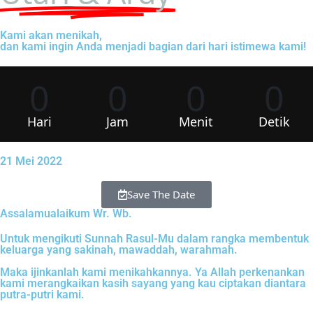
Kami akan menikah,
dan kami ingin Anda menjadi bagian dari hari istimewa kami!
0
0
0
0
Hari
Jam
Menit
Detik
21 Mei 2022
Save The Date
Assalamualaikum Wr. Wb.
Untuk mengikuti Sunnah Rasul-Mu dalam rangka membentuk
keluarga yang sakinah, mawaddah, warahmah.
Maka ijinkanlah kami menikahkannya. Ya Allah perkenankan
kami merangkaikan kasih sayang yang kau ciptakan diantara
putra-putri kami.