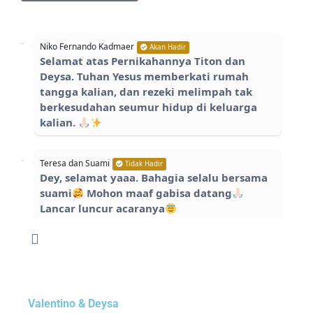
Niko Fernando Kadmaer
Akan Hadir
Selamat atas Pernikahannya Titon dan
Deysa. Tuhan Yesus memberkati rumah
tangga kalian, dan rezeki melimpah tak
berkesudahan seumur hidup di keluarga
kalian.
Teresa dan Suami
Tidak Hadir
Dey, selamat yaaa. Bahagia selalu bersama
suami
Mohon maaf gabisa datang
Lancar luncur acaranya
Monna
Hadir
SELAMAT BERBAHAGIA BESTIE KU DAN
CALON SUAMI
Valentino & Deysa