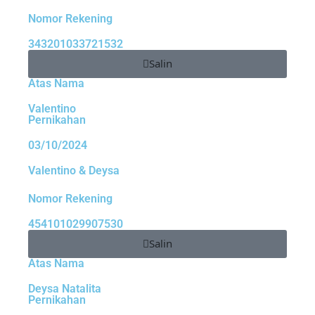
Asiana Sinta@Krisyantue sekeluarga
Hadir
Nomor Rekening
Semua acara berjalan lancar,TYM
keluarga baru ini menjadi berkat dan
343201033721532
menggenapi rencanaNya.
Salin
Atas Nama
Harum
Hadir
Selamat buat ananda berdua. Semoga
Valentino
Pernikahan
semua acara lancar. Tuhan memberkati
rumah tangga kalian berdua
03/10/2024
Valentino & Deysa
Fauzi norahman
Akan Hadir
Selamat deysa dan suami, semoga jadi
Nomor Rekening
keluarga yang selalu bahagia ya,
454101029907530
lancar sampai hari H
Salin
Atas Nama
jainah
Akan Hadir
happy wedding Chaa, semoga jadi
Deysa Natalita
keluarga yang di penuhi kebahagiaan,
Pernikahan
semoga lancar sampe hari H