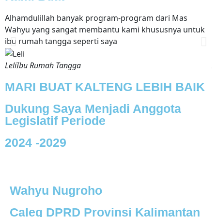
Alhamdulillah banyak program-program dari Mas
S
Wahyu yang sangat membantu kami khususnya untuk
s
ibu rumah tangga seperti saya
k
Leli
Ibu Rumah Tangga
A
MARI BUAT KALTENG LEBIH BAIK
Dukung Saya Menjadi Anggota
Legislatif Periode
2024 -2029
Wahyu Nugroho
Caleg DPRD Provinsi Kalimantan