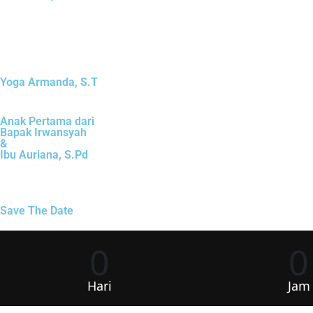
Yoga Armanda, S.T
Anak Pertama dari
Bapak Irwansyah
&
Ibu Auriana, S.Pd
Save The Date
0
0
Hari
Jam