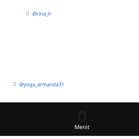
@rina_lr
@yoga_armanda31
0
Menit