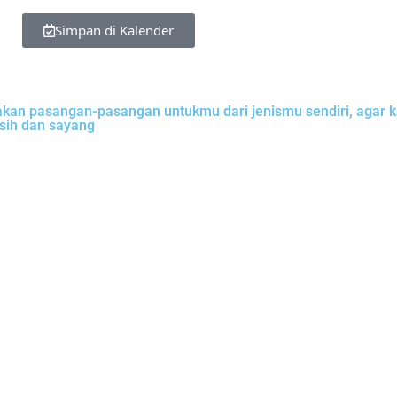
Simpan di Kalender
ptakan pasangan-pasangan untukmu dari jenismu sendiri, aga
sih dan sayang