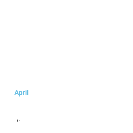
April
0