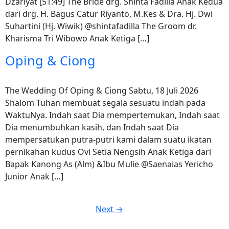
Dzariyat [51:49] The Bride drg. Shinta Fadilla Anak Kedua
dari drg. H. Bagus Catur Riyanto, M.Kes & Dra. Hj. Dwi
Suhartini (Hj. Wiwik) @shintafadilla The Groom dr.
Kharisma Tri Wibowo Anak Ketiga […]
Oping & Ciong
The Wedding Of Oping & Ciong Sabtu, 18 Juli 2026
Shalom Tuhan membuat segala sesuatu indah pada
WaktuNya. Indah saat Dia mempertemukan, Indah saat
Dia menumbuhkan kasih, dan Indah saat Dia
mempersatukan putra-putri kami dalam suatu ikatan
pernikahan kudus Ovi Setia Nengsih Anak Ketiga dari
Bapak Kanong As (Alm) &Ibu Mulie @Saenaias Yericho
Junior Anak […]
Next
→