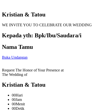
Kristian & Tatou
WE INVITE YOU TO CELEBRATE OUR WEDDING
Kepada yth: Bpk/Ibu/Saudara/i
Nama Tamu
Buka Undangan
Request The Honor of Your Presence at
The Wedding of
Kristian & Tatou
00
Hari
00
Jam
00
Menit
00
Detik