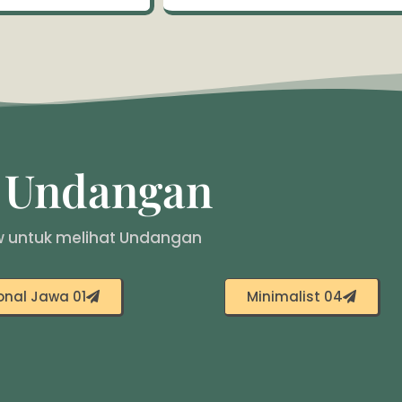
g Undangan
iew untuk melihat Undangan
onal Jawa 01
Minimalist 04