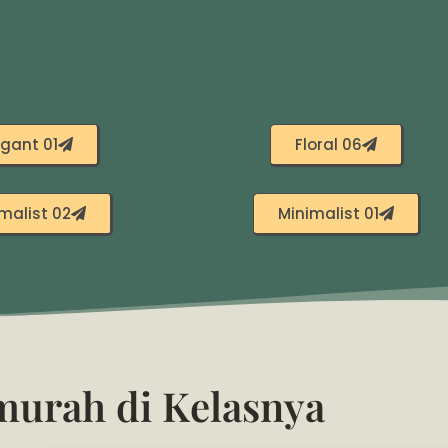
egant 01
Floral 06
malist 02
Minimalist 01
urah di Kelasnya