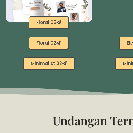
Floral 05
Floral 02
El
Minimalist 03
Mini
Undangan Term