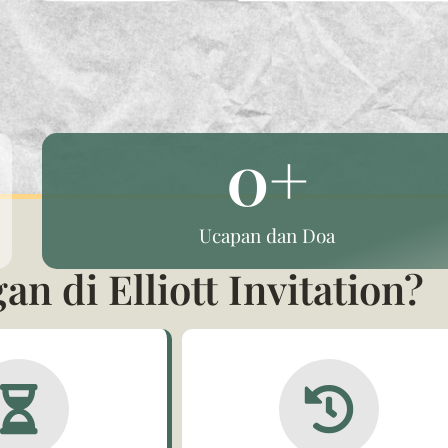
0
+
Ucapan dan Doa
 di Elliott Invitation?